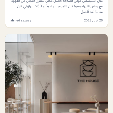
ماي اسبيشلتي كوفي الشارقة أفضل مكان لتناول فنجان من القهوة
مع بعض التيراميسو! كان التيراميسو لذيذًا و v60 البرازيلي كان
مثاليًا أحد أفضل
26 أبريل 2023
ahmed azzazy