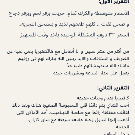
التقرير الاول:
الأسعار متوسطة والكرك تمام. جربت برقر لحم وبرقر دجاج
و صحن نقت .. كلهم طعمهم لذيذ و يستحق التجربة..
السعر ٣٣ درهم المشكلة الوحيدة ياخذ وقت للتجهيز
من أكثر من عشر سنين و انا أتعامل مع هالكفتيريا يعني غنيه عن
التعريف و الستافات واااايد زينين الله يبارك لهم في رزقهم
ماشاء الله سندويشاتهم طيبة جدًا
يعمل على مدار الساعه ومشروبات جيده
التقرير الثاني:
كافتيريا يقدم وجبات خفيفه
أحب الشاي يتم دائمًا قلي السمبوسة الصغيرة هناك وبعد ذلك
لفائف مختلفة رائعة مع صلصة الديناميت. أحد الأماكن التي
أذهب إليها لتناول وجبة خفيفة سريعة مع شاي كارال.
الخدمة
داخل المطعم