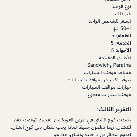
نوع الوجبة
غير ذلك
السعر للشخص الواحد
الطعام:
5
الخدمة:
5
الأجواء:
5
الأطباق المقترَحة
Paratha وSandwich
مساحة موقف السيارات
يتوفّر الكثير من مواقف السيارات.
خيارات مواقف السيارات
موقف سيارات مدفوع
التقرير الثالث:
رصدت كوخ الشاي في طريق العودة من الفجيرة. توقفت فقط
للتشاي. ربما تعلمون جميعًا لماذا يحب سكان دبي كوخ الشاي.
لديهم شطائر بوراتا جيدة وتشاي. هذا هو