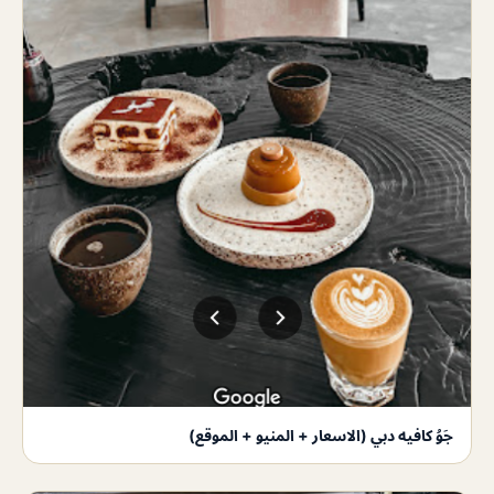
جَوُ كافيه دبي (الاسعار + المنيو + الموقع)