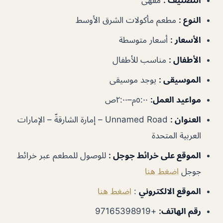
التصنيف
:
مقهى
النوع
:
مطعم مأكولات الشرق الأوسط
الأسعار
:
أسعار متوسطة
الأطفال
:
مناسب للأطفال
الموسيقى
:
يوجد موسيقى
مواعيد العمل
:
٥:٠٠م–٢:٠٠ص
العنوان
:
Unnamed Road – إمارة الشارقةّ – الإمارات
العربية المتحدة
الموقع على خرائط جوجل
:
للوصول للمطعم عبر خرائط
جوجل
اضغط هنا
الموقع الالكتروني
:
اضغط هنا
رقم الهاتف
:
+97165398919