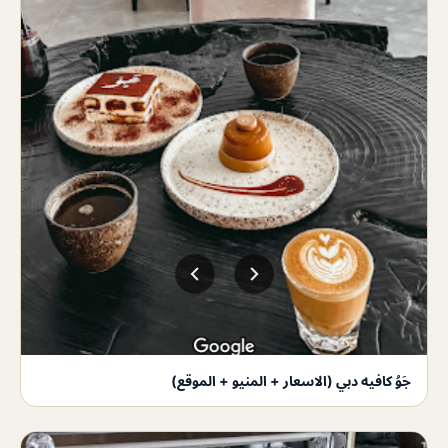
جَوُ كافيه دبي (الاسعار + المنيو + الموقع)