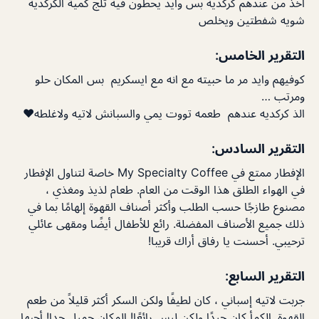
اخذ من عندهم كركديه بس وايد يحطون فيه ثلج كمية الكركديه
شويه شفطتين ويخلص
التقرير الخامس:
كوفيهم وايد مر ما حبيته مع انه مع ايسكريم بس المكان حلو
ومرتب …
الذ كركديه عندهم طعمه تووت يمي والسبانش لاتيه ولاغلطه❤️
التقرير السادس:
الإفطار ممتع في My Specialty Coffee خاصة لتناول الإفطار
في الهواء الطلق هذا الوقت من العام. طعام لذيذ ومغذي ،
مصنوع طازجًا حسب الطلب وأكثر أصناف القهوة إلهامًا بما في
ذلك جميع الأصناف المفضلة. رائع للأطفال أيضًا ومقهى عائلي
ترحيبي. أحسنت يا رفاق أراك قريبا!
التقرير السابع:
جربت لاتيه إسباني ، كان لطيفًا ولكن السكر أكثر قليلاً من طعم
القهوة. الكمأ كان جيدًا ولكن ليس رائعًا! المكان جميل جدا! أحبها.