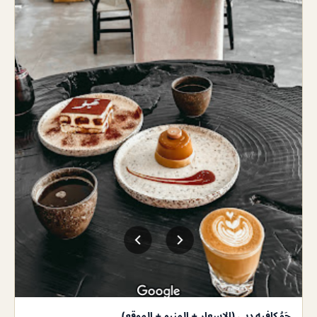
جَوُ كافيه دبي (الاسعار + المنيو + الموقع)