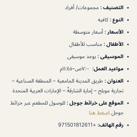
التصنيف
:
مجموعات/ أفراد
النوع
:
كافيه
الأسعار
:
أسعار متوسطة
الأطفال
:
مناسب للأطفال
الموسيقى
:
يوجد موسيقى
مواعيد العمل
:
٧:٠٠ص–١١:٤٥م
العنوان
:
طريق المدينة الجامعية – المنطقة الصناعية –
تجارية مويلح – إمارة الشارقةّ – الإمارات العربية المتحدة
الموقع على خرائط جوجل
:
للوصول للمطعم عبر خرائط
جوجل
اضغط هنا
رقم الهاتف
:
+971501812611