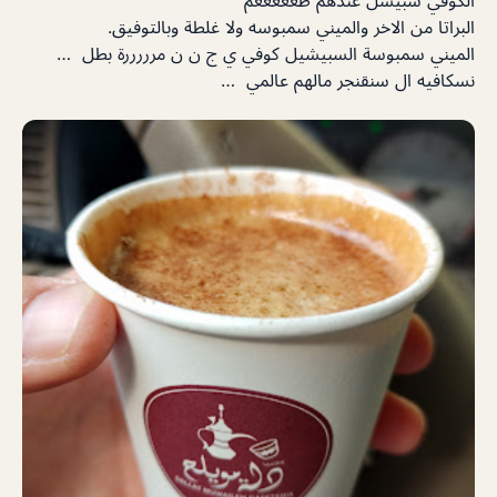
الكوفي سبيشل عندهم طعععععم
البراتا من الاخر والميني سمبوسه ولا غلطة وبالتوفيق.
الميني سمبوسة السبيشيل كوفي ي ج ن ن مرررررة بطل …
نسكافيه ال سنقنجر مالهم عالمي …