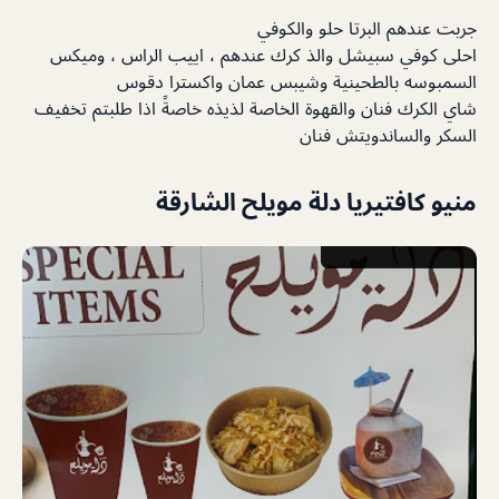
جربت عندهم البرتا حلو والكوفي
احلى كوفي سبيشل والذ كرك عندهم ، اييب الراس ، وميكس
السمبوسه بالطحينية وشيبس عمان واكسترا دقوس
شاي الكرك فنان والقهوة الخاصة لذيذه خاصةً اذا طلبتم تخفيف
السكر والساندويتش فنان
منيو كافتيريا دلة مويلح الشارقة