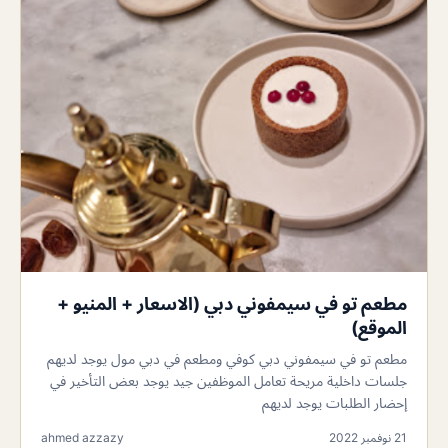
مطعم تو في سيمفوني دبي (الاسعار + المنيو +
الموقع)
مطعم تو في سيمفوني دبي كوفي ومطعم في دبي مول يوجد لديهم
جلسات داخلية مريحة تعامل الموظفين جيد يوجد بعض التأخير في
إحضار الطلبات يوجد لديهم
21 نوفمبر 2022
ahmed azzazy