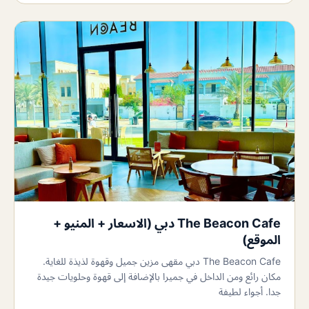
The Beacon Cafe دبي (الاسعار + المنيو +
الموقع)
The Beacon Cafe دبي مقهى مزين جميل وقهوة لذيذة للغاية.
مكان رائع ومن الداخل في جميرا بالإضافة إلى قهوة وحلويات جيدة
جدا. أجواء لطيفة