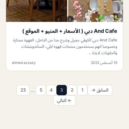
And Cafe دبي ( الأسعار + المنيو + الموقع )
And Cafe دبي الكوفي جميل وشرح جدا من الداخل، القهوة ممتازة
وخصوصا انهم يستخدمون منتجات قهوة ايلي، الساندويتشات
والحلويات لذيذة ..
19 أغسطس 2022
ahmed azzazy
السابق →
1
2
3
4
5
…
23
← التالي