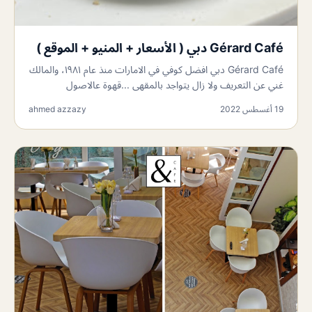
Gérard Café دبي ( الأسعار + المنيو + الموقع )
Gérard Café دبي افضل كوفي في الامارات منذ عام ١٩٨١، والمالك
غني عن التعريف ولا زال يتواجد بالمقهى ...قهوة عالاصول
19 أغسطس 2022
ahmed azzazy