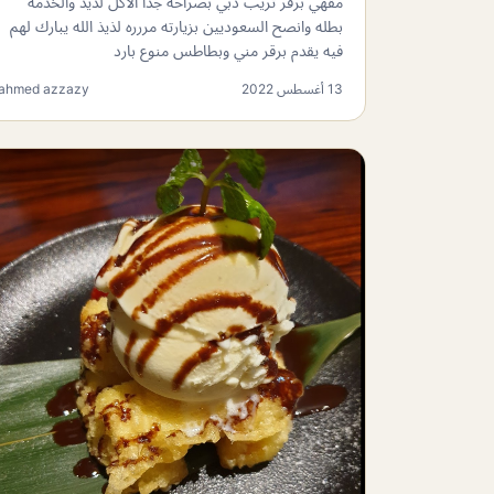
مقهي برقر تريب دبي بصراحه جدا الاكل لذيذ والخدمه
بطله وانصح السعوديين بزيارته مررره لذيذ الله يبارك لهم
فيه يقدم برقر مني وبطاطس منوع بارد
13 أغسطس 2022
ahmed azzazy