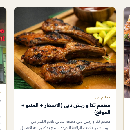
م
مطاعم دبي
م
مطعم تكا و ريش دبي (الاسعار + المنيو +
ا
الموقع)
م
مطعم تكا و ريش دبي مطعم لبناني يقدم الكثير من
س
الوجبات والاكلات الرائعة اللذيذة انصح به كثيرا انه الافضل
و