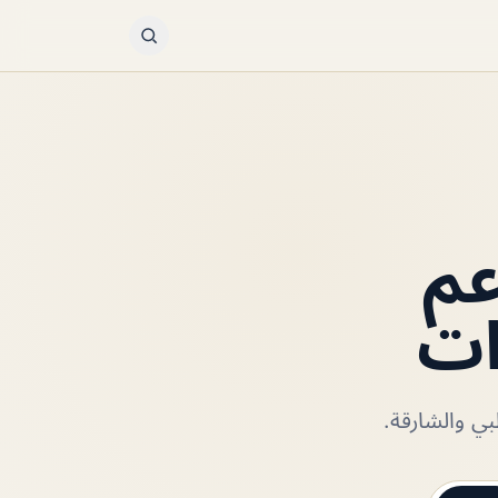
عم
ات
ي والشارقة.