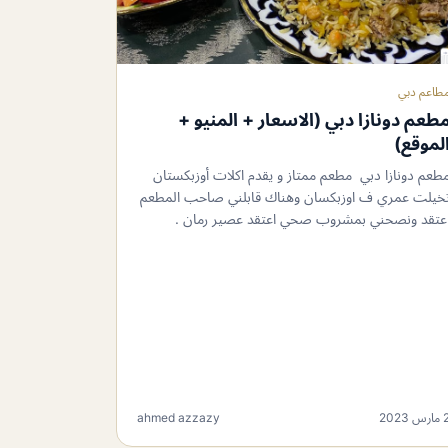
طاعم دبي
طعم دونازا دبي (الاسعار + المنيو +
لموقع)
طعم دونازا دبي مطعم ممتاز و يقدم اكلات ‏أوزبكستان
خيلت عمري ف اوزبكسان وهناك قابلني صاحب المطعم
عتقد ونصحني بمشروب صحي اعتقد عصير رمان .
ارس 2023
ahmed azzazy