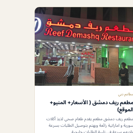
طاعم دبي
طعم ريف دمشق ( الأسعار+ المنيو+
لموقع)
طعم ريف دمشق مطعم يقدم طعام صحي لذيذ أكلات
ورية و اماراتية رائعة ويهتم بتوصيل الطلبات بسرعة
لديهم سرعة في تلبية الطلبات خارجية