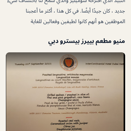
النبيذ الذي اقترحه سوميلير والذي سمح لنا باكتشاف شيء
جديد ، كان جيدًا أيضًا. في كل هذا ، أكثر ما أعجبنا
الموظفين هو أنهم كانوا لطيفين وفعالين للغاية
منيو مطعم بييرز بيسترو دبي