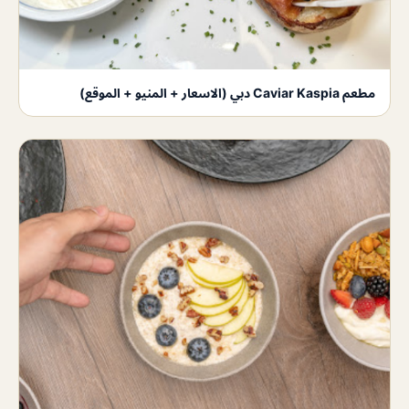
مطعم Caviar Kaspia دبي (الاسعار + المنيو + الموقع)