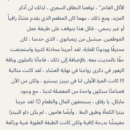
الأكل الفاخر” ، توقعنا النطاق السعري ، لذلك لن أذكر
المزيد. ومع ذلك ، مهما كان المطعم الذي يقدم عشاءً راقياً
أو غير رسمي ، فكل هذا يتوقف على طريقة عمل
الموظفين. ميشيل من زيمبابوي ، الذي خدمنا ، كان
محترفًا وودودًا للغاية. لقد أجرينا محادثة كثيرة واستمتعت
حقًا بالحديث معه. بالإضافة إلى ذلك ، فاجأنا بالحلوى وباقة
الزهور في ذكرى زواجنا في نهاية العشاء ، لقد كانت مثالية
!!! كانت المرة الأولى لنا في بييرز بيسترو ، ولكن من الآن
فصاعدًا ستكون واحدة من المفضلة لدينا ، مع وجود
مايكل. يا رفاق ، يستحقون المال والطعام 🙂 لقد جربنا
بيتزا الكمأة وطبق البط ، وأيضًا هامون ، لم يكن داو للبيتزا
مقرمشًا بدرجة كافية ولكن كانت الطبقة العلوية غنية ورائعة