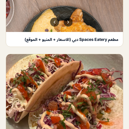
مطعم Spaces Eatery دبي (الاسعار + المنيو + الموقع)