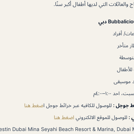
ج والعائلات التي لديها أطفال أكبر سنًا.
ت/ أفراد
ر متأخر
توسطة
لأطفال
 موسيقى
بت، احد ١:٠٠–٤:٠٠م
ئط جوجل
:
للوصول للكافيه عبر خرائط جوجل ا
ضغط هنا
 :
للوصول للموقع الالكتروني
اضغط هنا