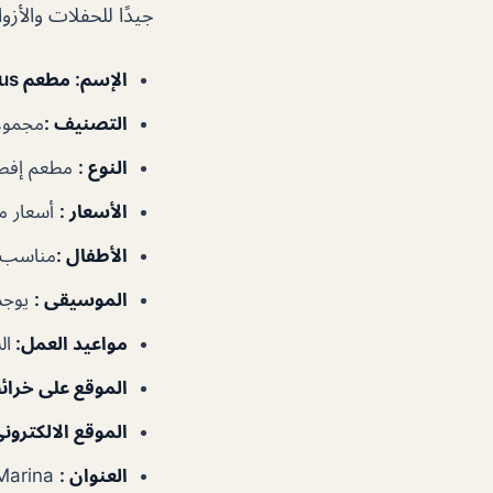
جيدًا للحفلات والأزوا
الإسم
: مطعم Bubbalicious دبي
التصنيف
:
مجموعا
النوع
:
مطعم إفطا
الأسعار
:
أسعار م
الأطفال
:
مناسب ل
الموسيقى
:
يوجد
مواعيد العمل
:
الس
الموقع على خرا
الموقع الالكتروني
العنوان :