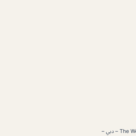
The Westin Dubai Mina Seyahi Beach Resort & Marina, Dubai Marina – دبي –