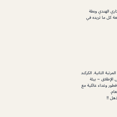
كاري الهندي وبطة
ة كل ما تريده في
تبة الثانية. الكركند
الإطلاق ~ بيئة
طور وغداء عائلية مع
عام.
ذهل !!