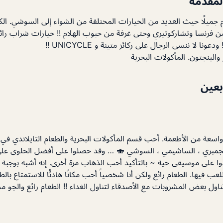
لمقدمة
عام جميلًا حيث العديد من الخيارات المختلفة من الشواء إلى السوشي. ال
ن فرنسا وتشاركوتيري وحتى غرفة من حبوب الهلام !! خيارات شراب رائع
ونا لا ننسى الرجال على ركائز متينة و UNICYCLE !!
 والينجتون. المأكولات البحرية
ابعين
عة من الأطعمة. أحب قسم المأكولات البحرية والطعام التايلاندي في المر
 الجمبري ، الساشيمي ، السوشي 🍣 … وقد حصلوا على أفضل الحلوى على 
ا على موسيقى حية ~ بالتأكيد أحب الذهاب مرة أخرى. إنه أشبه بوجبة ف
عب فيها. الطعام رائع ولكن أنا شخصياً أحب مكانًا هادئًا للاستمتاع بالط
ناول بعض المشروبات مع الأصدقاء لتناول الغداء !! الطعام رائع والجو م