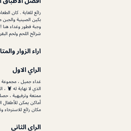
افضل الاطباق ا
رائع للغاية . كان الط
بكين الصينية والجبن م
وجبة فطور وغداء هنا !! ودع
شرائح اللحم ولحم البقر
اراء الزوار والمت
الراي الاول
غداء جميل ، مجموعة واس
الذي لا نهاية له 🦞 ،
ممتعة وترفيهية ، حصلو
أماكن يمكن للأطفال الل
مكان رائع للاسترخاء وت
الراي الثاني