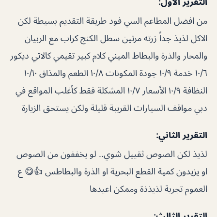
التقرير الأول:
من افضل المطاعم السي فود طريقة التقديم بسيطة لكن
الاكل لذيذ جداً زرته مرتين سطل الكنج كراب مع الربيان
والمحار والذرة والبطاط الميني كلام كبير تقيمي كالاتي ديكور
١٠/٦ خدمة ١٠/٩ جودة المكونات ١٠/٨ الطعم والمذاق ١٠/١٠
النظافة ١٠/٩ الأسعار ١٠/٧ المشكلة فقط كأغلب المواقع في
دبي مواقف السيارات القريبة قليلة ولكن يستحق الزيارة
التقرير الثاني:
لذيذ لكن الصوص ثقييل شوي.. لو يخففون من الصوص
او يزيدون كمية القطع البحرية او الذرة والبطاطس 👍😋 ع
العموم تجربة لذيذذة وممكن اعيدها
التقرير الثالث: