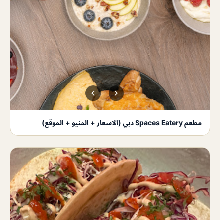
مطعم Spaces Eatery دبي (الاسعار + المنيو + الموقع)