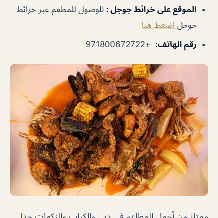
الموقع على خرائط جوجل
:
للوصول للمطعم عبر خرائط
جوجل
اضغط هنا
رقم الهاتف
:
+971800672722
ممتاز من أجمل المطاعم في دبي والكراب والنكهات جدا