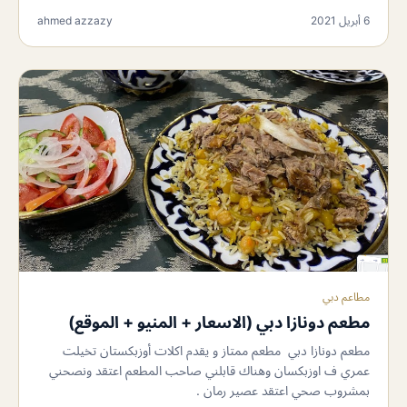
6 أبريل 2021
ahmed azzazy
مطاعم دبي
مطعم دونازا دبي (الاسعار + المنيو + الموقع)
مطعم دونازا دبي مطعم ممتاز و يقدم اكلات ‏أوزبكستان تخيلت
عمري ف اوزبكسان وهناك قابلني صاحب المطعم اعتقد ونصحني
بمشروب صحي اعتقد عصير رمان .