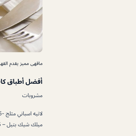
ماقهى مميز يقدم القهو
أفضل أطباق
كا
مشروبات
لاتيه اسباني مثلج -5/5
ميلك شيك بتيل – 5/5