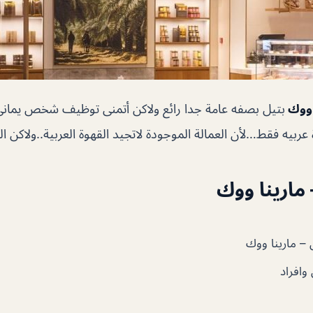
ا ووك
بتيل بصفه عامة جدا رائع ولاكن أتمنى توظيف شخص يماني
يه فقط…لأن العمالة الموجودة لاتجيد القهوة العربية..ولاكن البا
 مارينا ووك
 – مارينا ووك
وافراد