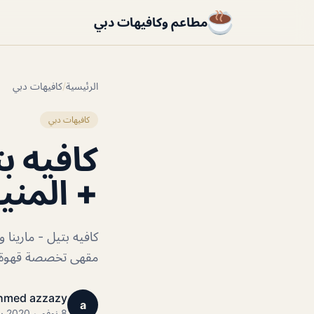
مطاعم وكافيهات دبي
الرئيسية
/
كافيهات دبي
كافيهات دبي
كافيه ب
+ المنيو
كافيه بتيل - مارين
مقهى تخصصة قهوة عر
hmed azzazy
a
8 نوفمبر 2020 · 1 دقائق قراءة