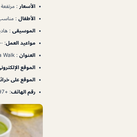
الأسعار
: مرتفعة
الأطفال
: مناسب
الموسيقى
: هادي
مواعيد العمل
: ٧:٠٠ص–١٢:٠٠ص
العنوان
: Mesk Tower – Marina Walk – الإمارات العربية المتحدة
الموقع الإلكترون
الموقع على خرا
رقم الهاتف
: +97143684697