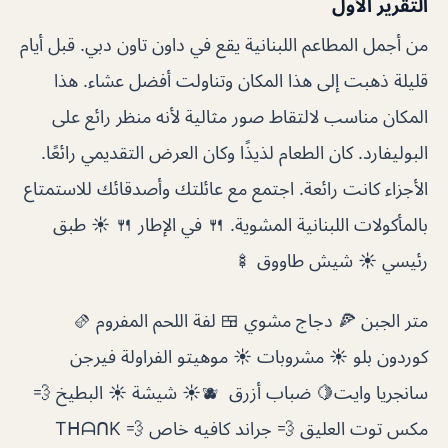
التقرير الأول
من أجمل المطاعم اللبنانية يقع في داون تاون دبي. قبل أيام
قليلة ذهبت إلى هذا المكان وتناولت أفضل عشاء. هذا
المكان مناسب لالتقاط صور مثالية لأنه منظر رائع على
البوليفارد. ‎كان الطعام لذيذًا وكان العرض التقديمي رائعًا.
الأجزاء كانت رائعة. اجتمع مع عائلتك وأصدقائك للاستمتاع
بالمأكولات اللبنانية المشوية. ‎🍴 في الإطار 🍴 ‎☀︎︎ طبق
رئيسي ☀︎︎ ‎شيش طاووق 🍢 ‎
متر الجبن 🍕 ‎دجاج مشوي 🍱 ‎لفة اللحم المفروم 🫔
‎كوردون بلو ‎☀︎︎ مشروبات ☀︎︎ ‎موهيتو الفراولة ‎فيرجن
سانجريا وايت🍋 ‎ضباب أزرق 🫐 ‎☀︎︎ شيشة ☀︎︎ ‎البطيخ 💨
‎مكس توت العليق 💨 ‎جراند كافيه خاص 💨 TᕼᗩᑎK