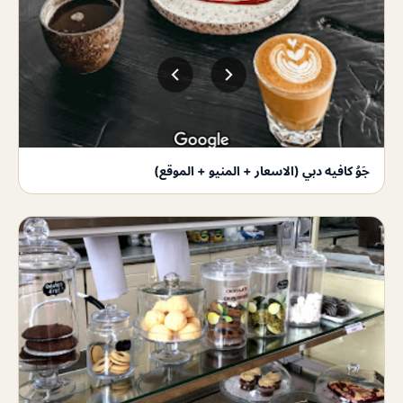
جَوُ كافيه دبي (الاسعار + المنيو + الموقع)