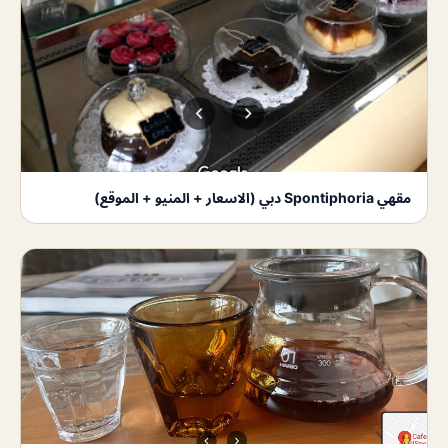
مقهي Spontiphoria دبي (الاسعار + المنيو + الموقع)