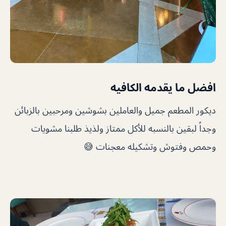
افضل ما يقدمه الكافيه
ديكور المطعم جميل والعاملين بشوشين ومرحبين بالزبائن
وجداً لبقين بالنسبه للأكل ممتاز ولذيذ طلبنا مشويات
وحمص وفتوش وتشكيله معجنات 😅