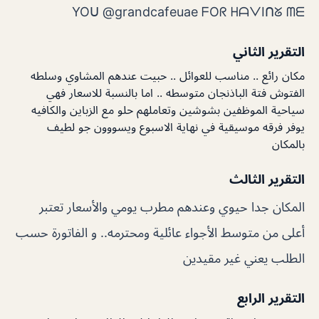
YOᑌ @grandcafeuae ᖴOᖇ ᕼᗩᐯIᑎᘜ ᗰᗴ
التقرير الثاني
مكان رائع .. مناسب للعوائل .. حبيت عندهم المشاوي وسلطه
الفتوش فتة الباذنجان متوسطه .. اما بالنسبة للاسعار فهي
سياحية الموظفين بشوشين وتعاملهم حلو مع الزباين والكافيه
يوفر فرقه موسيقية في نهاية الاسبوع ويسووون جو لطيف
بالمكان
التقرير الثالث
المكان جدا حيوي وعندهم مطرب يومي والأسعار تعتبر
أعلى من متوسط الأجواء عائلية ومحترمه.. و الفاتورة حسب
الطلب يعني غير مقيدين
التقرير الرابع