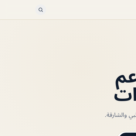
عم
ات
ي والشارقة.