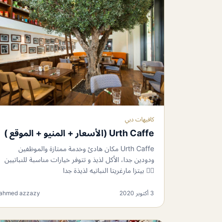
كافيهات دبي
Urth Caffe (الأسعار + المنيو + الموقع )
Urth Caffe مكان هادئ وخدمة ممتازة والموظفين
ودودين جدا، الأكل لذيذ و تتوفر خيارات مناسبة للنباتيين
👍🏼 بيتزا مارغريتا النباتيه لذيذة جدا
3 أكتوبر 2020
ahmed azzazy