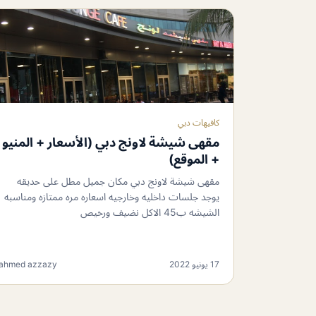
كافيهات دبي
مقهى شيشة لاونج دبي (الأسعار + المنيو
+ الموقع)
مقهى شيشة لاونج دبي مكان جميل مطل على حديقه
يوجد جلسات داخليه وخارجيه اسعاره مره ممتازه ومناسبه
الشيشه ب45 الاكل نضيف ورخيص
17 يونيو 2022
ahmed azzazy