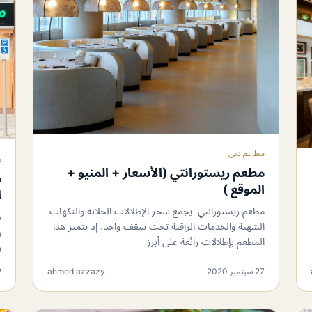
مطاعم دبي
م
مطعم ريستورانتي (الأسعار + المنيو +
م
الموقع )
ا
مطعم ريستورانتي يجمع سحر الإطلالات الخلابة والنكهات
م
الشهية والخدمات الراقية تحت سقف واحد، إذ يتميز هذا
و
المطعم بإطلالات رائعة على أبرز
و
27 سبتمبر 2020
ahmed azzazy
12