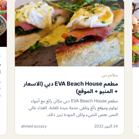
م
م
ا
مطاعم دبي
م
مطعم EVA Beach House دبي (الاسعار
+ المنيو + الموقع)
م
مطعم EVA Beach House دبي مكان رائع مع أجواء
تولوم وموقع رائع وتلقى خدمة جيدة للغاية. الغذاء غالي
الثمن بعض الشيء ولكن الجودة تبرر ذلك.
24 أكتوبر 2022
ahmed azzazy
11