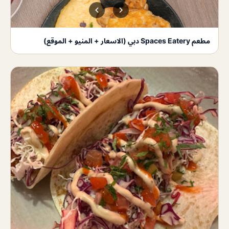
مطعم Spaces Eatery دبي (الاسعار + المنيو + الموقع)