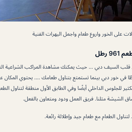
لات على الخور واروع طعام واجمل اليهرات الفنية
9 رطل
ي قلب السيف دبي … حيث يمكنك مشاهدة المراكب الشراعية الت
طًا في خور دبي بينما تستمتع بتناول طعامك …. يحتوي المكان 
كثير للجلوس الداخلي أيضًا وفي الطابق الأول منطقة لتناول الطعا
اق الشيشة مثلنا. فريق العمل ودود ومتعاون بالفعل.
تناول الطعام مع طعام جيد وإطلالة رائعة.