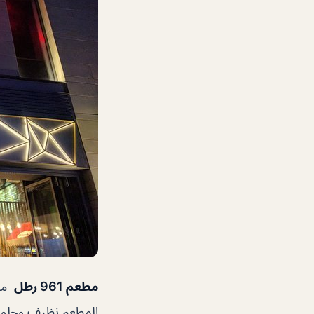
مطعم 961 رطل
مطع
المطعم نظيف وحلو ال