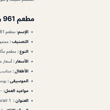
مطعم 961 رطل
الإسم
:
مطعم 961 رطل
التصنيف
:
مجموع
النوع
:
مطعم مأكول
الأسعار
:
أسعار 
الأطفال
:
مناسب 
الموسيقى
:
يوجد
مواعيد العمل
:
٨:٠٠ص–٣:٠٠ص
العنوان
:
Umm Hurair 1 – دبي – الإمارات العربية المتحدة