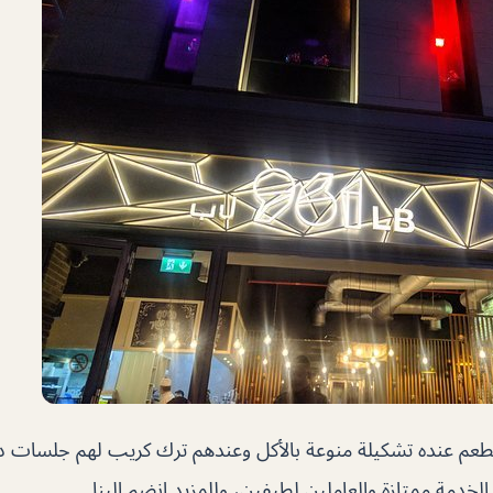
م عنده تشكيلة منوعة بالأكل وعندهم ترك كريب لهم جلسات دا
خدمة ممتازة والعاملين لطيفين، وللمزيد انضم إلينا.