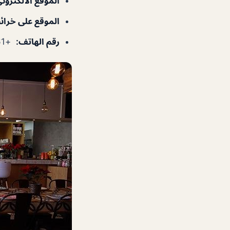
الموقع الالكترون
الموقع على خرا
رقم الهاتف
:
+971588961961