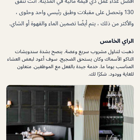
أفضل غداء عمل ذي قيمة مالية في المدينة. أنت تنفق
130 وتحصل على مقبلات وطبق رئيسي واحد وحلوى ،
والأكثر من ذلك ، يتم أيضًا تضمين الماء والقهوة أو الشاي.
الراي الخامس
ذهبت لتناول مشروب سريع وعضة. ينصح بشدة سندويشات
التاكو الأسماك وكان يستحق الضجيج. سوف أعود لبعض العشاء
المناسب يوما ما. خدمة جيدة بالفعل مع الموظفين. متعاون
للغاية وودود. شكرًا لك.