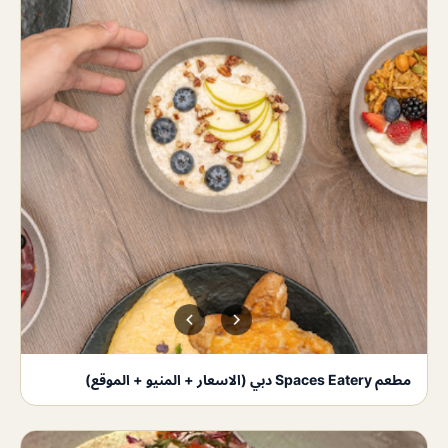
مطعم Spaces Eatery دبي (الاسعار + المنيو + الموقع)