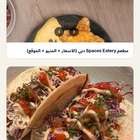
مطعم Spaces Eatery دبي (الاسعار + المنيو + الموقع)