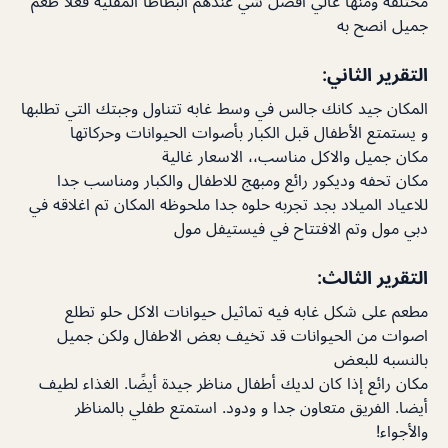
مختلفة ومنها غالي أفضل شي عندهم البطاطا المقلية فعلا طعم
جميل انصح به
التقرير الثاني:
المكان جيد كانك جالس في وسط غابه تتناول وجبتك التي تطلبها
و يستمتع الأطفال قبل الكبار بأصوات الحيوانات وحركاتها
مكان جميل والاكل مناسب،، الاسعار غالية
مكان تحفه وديكور رائع ومبهج للاطفال والكبار ومناسب جدا
للاعياد الميلاد بجد تجربه حلوه جدا ملحوظه المكان تم اغلاقه في
دبي مول وتم الافتتاح في فيستيفل مول
التقرير الثالث:
مطعم على شكل غابه فيه تماثيل حيوانات الاكل حلو تطلع
اصوات من الحيوانات قد تخيف بعض الاطفال ولكن جميل
بالنسبه للبعض
مكان رائع إذا كان لديك أطفال مناظر جيدة أيضًا. الغذاء لطيف
أيضا. الفريق متعاون جدا و ودود. استمتع طفلي بالمناظر
والأجواء!