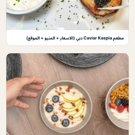
مطعم Caviar Kaspia دبي (الاسعار + المنيو + الموقع)