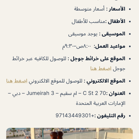
الأسعار
:
أسعار متوسطة
الأطفال
:
مناسب للأطفال
الموسيقى
:
يوجد موسيقى
مواعيد العمل
:
٨:٠٠ص–٩:٣٠م
الموقع على خرائط جوجل
:
للوصول للكافيه عبر خرائط
جوجل
اضغط هنا
الموقع الالكتروني :
للوصول للموقع الالكتروني
اضغط هنا
العنوان :
70 2 C St – ام سقيم – Jumeirah 3 – دبي –
الإمارات العربية المتحدة
رقم التليفون :
+97143449301