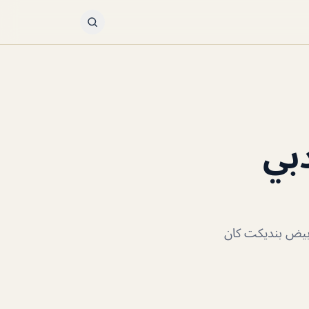
LaOla Beach Res دبي
. لكن بيض بنديكت كان