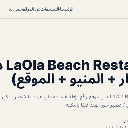
الرئيسية
التصنيفات
عن الموقع
اتصل بنا
taurant
ر + المنيو + الموقع)
LaOla Beach Restaurant دبي موقع رائع وإطلالة جيدة على غروب الشمس
 / عصير جوز الهند غنيًا بالنكهة
a