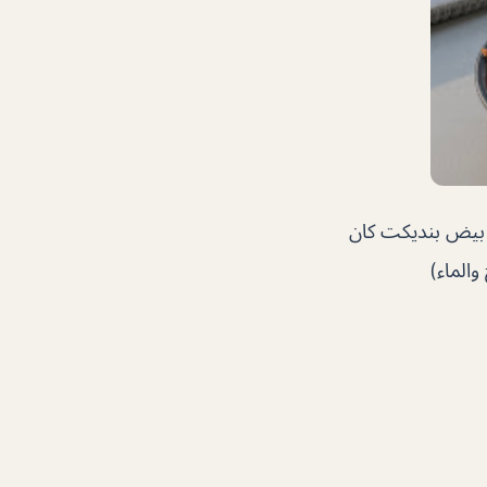
 بيض بنديكت كان
والماء)