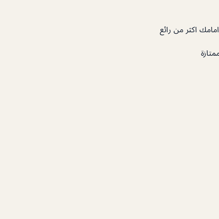
مامك اكثر من رائع
متازة