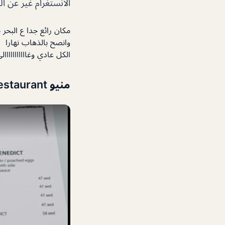
الانستغرام غير عن ال
مكان رائع جدا ع البحر
وانصح بالذهاب نهارا
الكل عادي وغاااااااااا
منيو LaOla Beach Restaurant