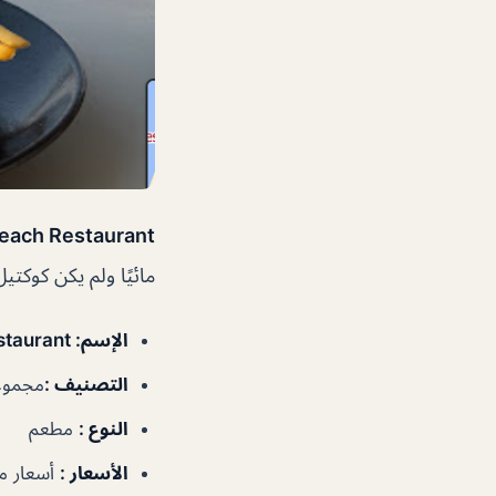
a Beach Restaurant
مائيًا ولم يكن كوكتيل
الإسم
: LaOla Beach Restaurant دبي
التصنيف
:
مجموعا
النوع
:
مطعم
الأسعار
:
أسعار م