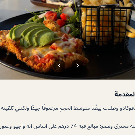
لمقدمة
كادو وطلبت بيضًا متوسط ​​الحجم مرصوفًا جيدًا ولكنني تلقيته
طلبنا برجر لحم ويايبينه محترق وسعره مبالغ فيه 74 درهم على اساس انه