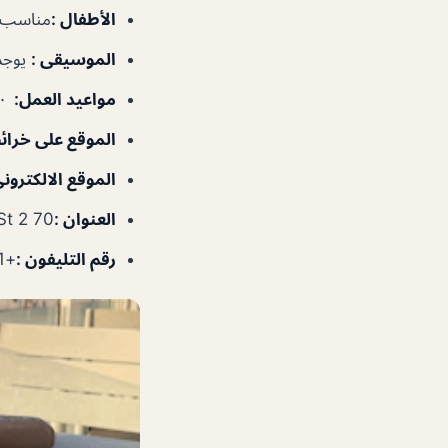
الأطفال
:
مناسب ل
الموسيقى
:
يوجد
مواعيد العمل
:
٨:٠٠ص–٩:٣٠م
الموقع على خرا
الموقع الالكتروني
العنوان :
70 2 C St – ام سقيم – Jumeirah 3 – دبي – الإمارات العربية المتحدة
رقم التليفون :
+97143449301