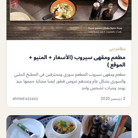
مطاعم دبي
مطعم ومقهى سيروب (الأسعار + المنيو +
الموقع )
مطعم ومقهى سيروب المطعم سوري ومحترفين في المطبخ الحلبي
والسوري بشكل عام وعندهم عروض فطور ايضا ممتازة حجمها جيد
يوجد وجبات لشخص واحد
3 ديسمبر 2020
ahmed azzazy