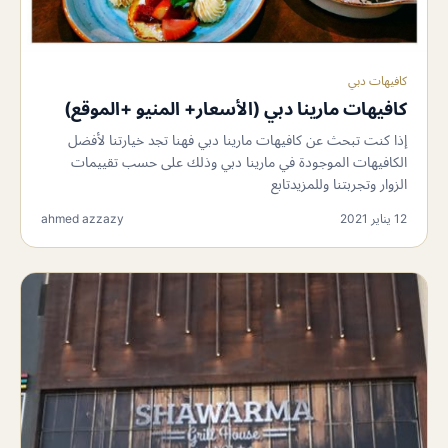
كافيهات دبي
كافيهات مارينا دبي (الأسعار+ المنيو +الموقع)
إذا كنت تبحث عن كافيهات مارينا دبي فهنا تجد خيارتنا لأفضل
الكافيهات الموجودة في مارينا دبي وذلك على حسب تقييمات
الزوار وتجربتنا وللمزيدتابع
12 يناير 2021
ahmed azzazy