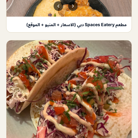
مطعم Spaces Eatery دبي (الاسعار + المنيو + الموقع)