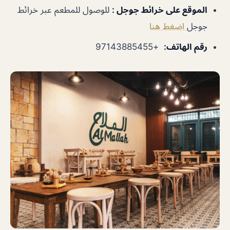
الموقع على خرائط جوجل
:
للوصول للمطعم عبر خرائط
جوجل
اضغط هنا
رقم الهاتف
:
+97143885455