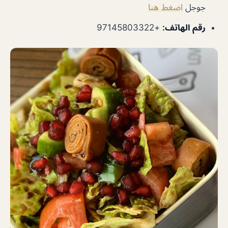
جوجل
اضغط هنا
رقم الهاتف:
+97145803322