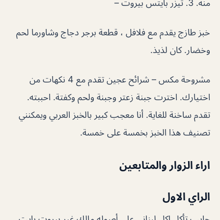
منه. 3. تيزر بايتس بيروت –
خبز طازج يقدم مع فلافل ، قطعة برجر دجاج وشاورما لحم
وخضار. كان لذيذ.
مشروحة مكس – شرائح عجين تقدم مع 4 نكهات من
اختيارك. اخترت جبنة زعتر وجبنة ولحم وكفتة. احببته.
تقدم ساخنة للغاية. أنا معجب كبير بالخبز العربي ويمكنني
تصنيف هذا الخبز بخمسة على خمسة.
اراء الزوار والمتابعين
الراي الاول
حابب تأكل اكل لبناني على أصوله مالك غير بيروت بايت ،