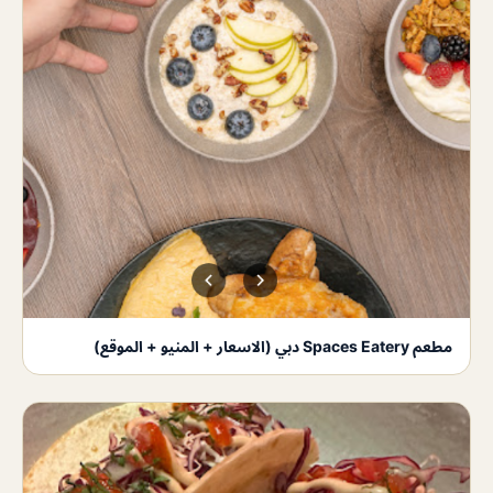
مطعم Spaces Eatery دبي (الاسعار + المنيو + الموقع)