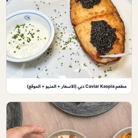
مطعم Caviar Kaspia دبي (الاسعار + المنيو + الموقع)