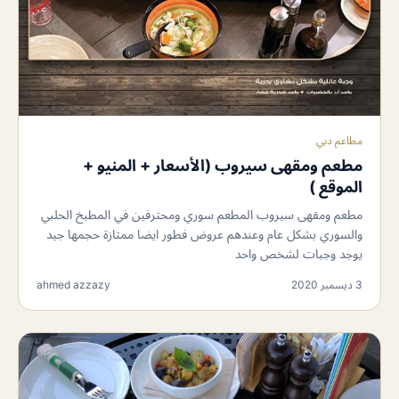
مطاعم دبي
مطعم ومقهى سيروب (الأسعار + المنيو +
الموقع )
مطعم ومقهى سيروب المطعم سوري ومحترفين في المطبخ الحلبي
والسوري بشكل عام وعندهم عروض فطور ايضا ممتازة حجمها جيد
يوجد وجبات لشخص واحد
3 ديسمبر 2020
ahmed azzazy