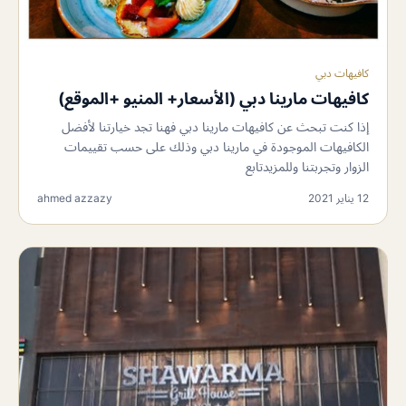
كافيهات دبي
كافيهات مارينا دبي (الأسعار+ المنيو +الموقع)
إذا كنت تبحث عن كافيهات مارينا دبي فهنا تجد خيارتنا لأفضل
الكافيهات الموجودة في مارينا دبي وذلك على حسب تقييمات
الزوار وتجربتنا وللمزيدتابع
12 يناير 2021
ahmed azzazy