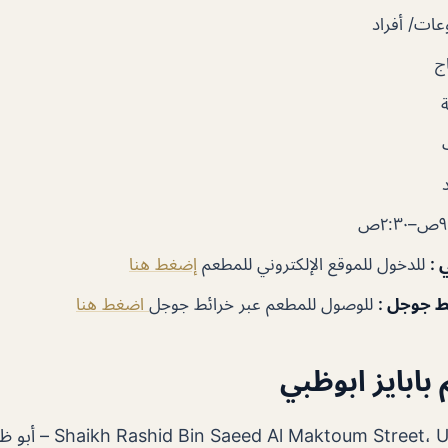
ات/ أفراد
ج
٢:٣ص
ي
:
للدخول للموقع الإلكتروني للمطعم
إضغط هنا
ئط جوجل
:
للوصول للمطعم عبر خرائط جوجل
اضغط هنا
بابايز ابوظبي
oum Street، Universal Hospital