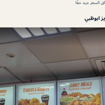
اق السعر جيد حقًا
ز ابوظبي