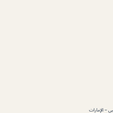
Shaikh Rashid Bin Saeed Al Makt – أبو ظبي – الإمارات