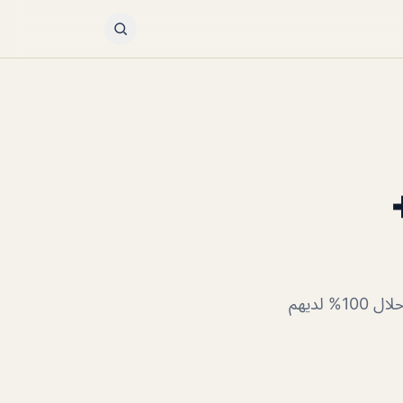
مطعم بابايز ابوظبي المطعم رائع جدا ومن اشهر المطاعم العالمية المعروفة والأكل هنا حلال 100% لديهم