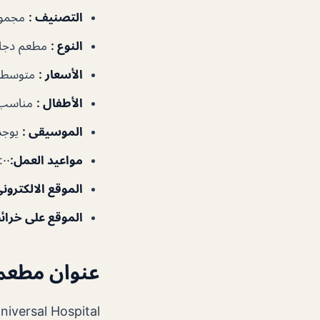
التصنيف
:
مجموع
النوع
:
مطعم دجا
الأسعار
:
متوسطة
الأطفال
:
مناسب
الموسيقى
:
يوجد
مواعيد العمل
:
٩:٠٠ص–٠
الموقع الالكترون
الموقع على خرا
عنوان مطعم 