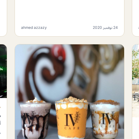
24 نوفمبر 2020
ahmed azzazy
11
م
م
ا
م