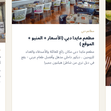
مطاعم دبي
مطعم مايدا دبي (الأسعار + المنيو +
الموقع )
م
مطعم مايدا دبي مكان رائع للعائلة والأصدقاء والغداء
م
للزوجين ، ديكور داخلي مذهل وأفضل طعام عربي - يقع
ا
في دبل تري من شاطئ هيلتون جميرا
م
و
غ