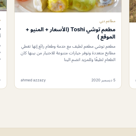
م
مطاعم دبي
م
مطعم توشي Toshi (الأسعار + المنيو +
ا
الموقع )
م
مطعم توشي مطعم لطيف مع خدمة وطعام رائع إنها تغطي
م
مطابخ متعددة وتوفر خيارات متنوعة للاختيار من بينها كان
م
الطعام لطيفًا وللمزيد انضم الينا
5 ديسمبر 2020
ahmed azzazy
30