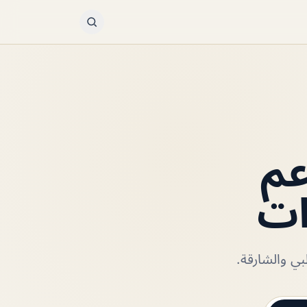
عم
ات
ي والشارقة.