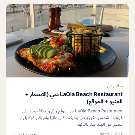
مطاعم دبي
LaOla Beach Restaurant دبي (الاسعار +
المنيو + الموقع)
LaOla Beach Restaurant دبي موقع رائع وإطلالة جيدة على
غروب الشمس. لكن بيض بنديكت كان مائيًا ولم يكن كوكتيل /
عصير جوز الهند غنيًا بالنكهة
26 أكتوبر 2022
ahmed azzazy