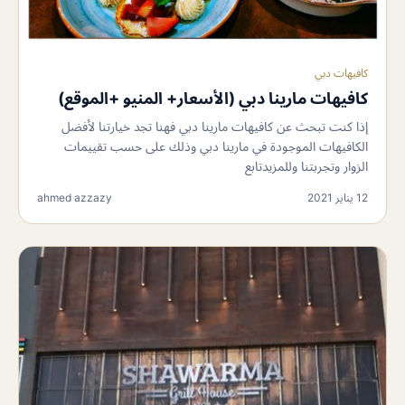
كافيهات دبي
كافيهات مارينا دبي (الأسعار+ المنيو +الموقع)
إذا كنت تبحث عن كافيهات مارينا دبي فهنا تجد خيارتنا لأفضل
الكافيهات الموجودة في مارينا دبي وذلك على حسب تقييمات
الزوار وتجربتنا وللمزيدتابع
12 يناير 2021
ahmed azzazy