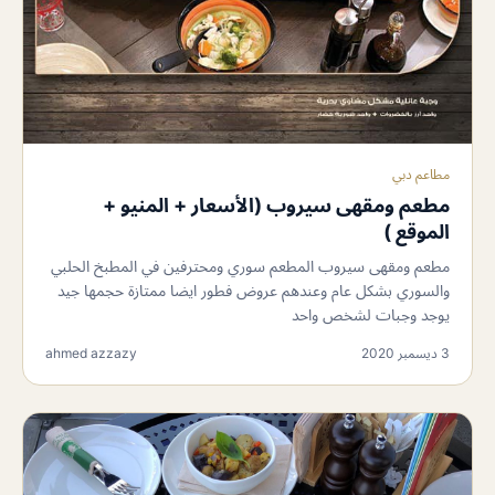
مطاعم دبي
مطعم ومقهى سيروب (الأسعار + المنيو +
الموقع )
مطعم ومقهى سيروب المطعم سوري ومحترفين في المطبخ الحلبي
والسوري بشكل عام وعندهم عروض فطور ايضا ممتازة حجمها جيد
يوجد وجبات لشخص واحد
3 ديسمبر 2020
ahmed azzazy