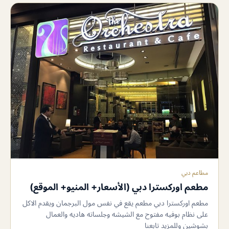
مطاعم دبي
مطعم اوركسترا دبي (الأسعار+ المنيو+ الموقع)
مطعم اوركسترا دبي مطعم يقع في نفس مول البرجمان ويقدم الاكل
على نظام بوفيه مفتوح مع الشيشه وجلساته هاديه والعمال
بشوشين وللمزيد تابعنا