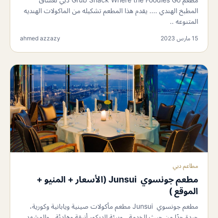
المطبخ الهندي .... يقدم هذا المطعم تشكيله من الماكولات الهنديه
المتنوعه ..
15 مارس 2023
ahmed azzazy
مطاعم دبي
مطعم جونسوي Junsui (الأسعار + المنيو +
الموقع )
مطعم جونسوي Junsui مطعم مأكولات صينية ويابانية وكورية،
جيدة جدًا من حيث الخدمة ، وبيئة الديكور أنيقة وهادئة ، والمشهد