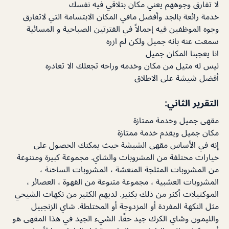
لا تفارق وجوههم يعني مكان بتلاقي فيه نفسك
خدمة رائعة بالجد وأفضل مافي المكان الابتسامة التي لاتفارق
وجوه الموظفين فيه إجمالاً في الفترتين الصباحية و المسائية
سمعت عنه بانه جميل ولكن لم ازره
انا يعجبنا المكان جميل
ليس له مثيل من مكان وخدمه وراحه تجعلك الا تغادره
أفضل شيشة على الاطلاق
التقرير الثاني:
مقهى جميل وخدمة ممتازة
مكان جميل ويقدم خدمة ممتازة
إنه في الأساس مقهى الشيشة حيث يمكنك الحصول على
خيارات مختلفة من المشروبات والشاي. مجموعة كبيرة ومتنوعة
من المشروبات المثلجة المنعشة ، المشروبات الساخنة ،
المشروبات العشبية ، مجموعة متنوعة من القهوة ، العصائر ،
الموكتيلات أكثر من ذلك بكثير. لديهم الكثير من نكهات الشيحي
مثل النكهة المفردة أو المزدوجة أو المختلطة. شاي الزنجبيل
والليمون وشاي الكرك جيد حقًا. الشيء الجيد في هذا المقهى هو