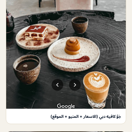
جَوُ كافيه دبي (الاسعار + المنيو + الموقع)