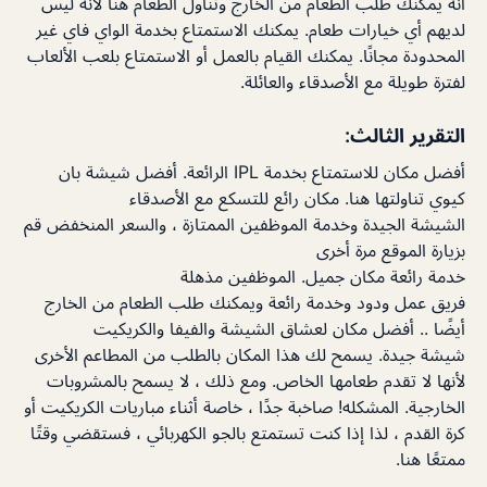
أنه يمكنك طلب الطعام من الخارج وتناول الطعام هنا لأنه ليس
لديهم أي خيارات طعام. يمكنك الاستمتاع بخدمة الواي فاي غير
المحدودة مجانًا. يمكنك القيام بالعمل أو الاستمتاع بلعب الألعاب
لفترة طويلة مع الأصدقاء والعائلة.
التقرير الثالث:
أفضل مكان للاستمتاع بخدمة IPL الرائعة. أفضل شيشة بان
كيوي تناولتها هنا. مكان رائع للتسكع مع الأصدقاء
الشيشة الجيدة وخدمة الموظفين الممتازة ، والسعر المنخفض قم
بزيارة الموقع مرة أخرى
خدمة رائعة مكان جميل. الموظفين مذهلة
فريق عمل ودود وخدمة رائعة ويمكنك طلب الطعام من الخارج
أيضًا .. أفضل مكان لعشاق الشيشة والفيفا والكريكيت
شيشة جيدة. يسمح لك هذا المكان بالطلب من المطاعم الأخرى
لأنها لا تقدم طعامها الخاص. ومع ذلك ، لا يسمح بالمشروبات
الخارجية. المشكله! صاخبة جدًا ، خاصة أثناء مباريات الكريكيت أو
كرة القدم ، لذا إذا كنت تستمتع بالجو الكهربائي ، فستقضي وقتًا
ممتعًا هنا.