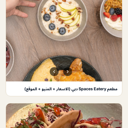
مطعم Spaces Eatery دبي (الاسعار + المنيو + الموقع)