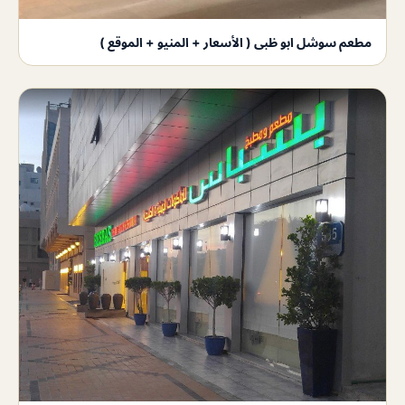
مطعم سوشل ابو ظبى ( الأسعار + المنيو + الموقع )