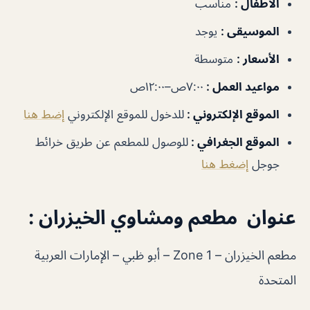
الأطفال :
مناسب
الموسيقى :
يوجد
الأسعار :
متوسطة
مواعيد العمل :
٧:٠٠ص–١٢:٠٠ص
الموقع الإلكتروني :
للدخول للموقع الإلكتروني
إضط هنا
الموقع الجغرافي :
للوصول للمطعم عن طريق خرائط
جوجل
إضغط هنا
عنوان مطعم ومشاوي الخيزران :
مطعم الخيزران – Zone 1 – أبو ظبي – الإمارات العربية
المتحدة