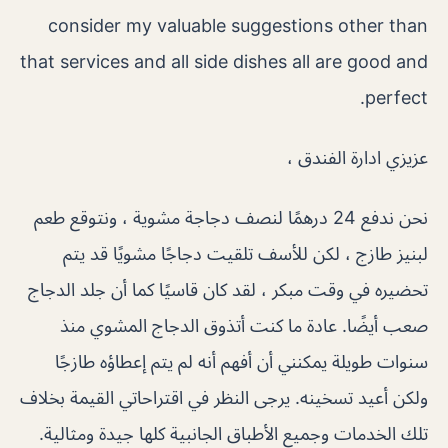
consider my valuable suggestions other than
that services and all side dishes all are good and
perfect.
عزيزي ادارة الفندق ،
نحن ندفع 24 درهمًا لنصف دجاجة مشوية ، ونتوقع طعم
لبنيز طازج ، لكن للأسف تلقيت دجاجًا مشويًا قد يتم
تحضيره في وقت مبكر ، لقد كان قاسيًا كما أن جلد الدجاج
صعب أيضًا. عادة ما كنت أتذوق الدجاج المشوي منذ
سنوات طويلة يمكنني أن أفهم أنه لم يتم إعطاؤه طازجًا
ولكن أعيد تسخينه. يرجى النظر في اقتراحاتي القيمة بخلاف
تلك الخدمات وجميع الأطباق الجانبية كلها جيدة ومثالية.