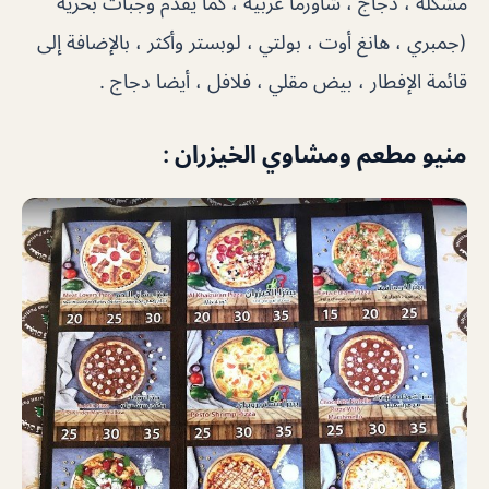
مشكلة ، دجاج ، شاورما عربية ، كما يقدم وجبات بحرية
(جمبري ، هانغ أوت ، بولتي ، لوبستر وأكثر ، بالإضافة إلى
قائمة الإفطار ، بيض مقلي ، فلافل ، أيضا دجاج .
منيو مطعم ومشاوي الخيزران :