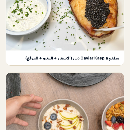
مطعم Caviar Kaspia دبي (الاسعار + المنيو + الموقع)