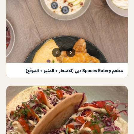
مطعم Spaces Eatery دبي (الاسعار + المنيو + الموقع)