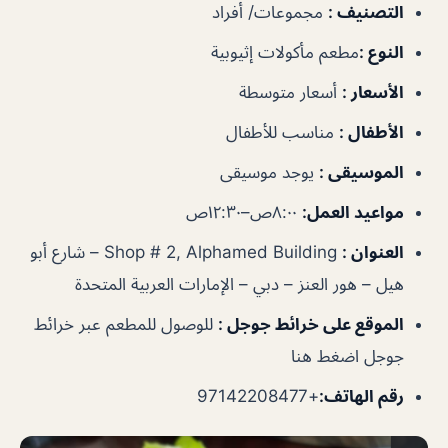
التصنيف
:
مجموعات/ أفراد
النوع
:
مطعم مأكولات إثيوبية
الأسعار
:
أسعار متوسطة
الأطفال
:
مناسب للأطفال
الموسيقى
:
يوجد موسيقى
مواعيد العمل
:
٨:٠٠ص–١٢:٣٠ص
العنوان
:
Shop # 2, Alphamed Building – شارع أبو
هيل – هور العنز – دبي – الإمارات العربية المتحدة
الموقع على خرائط جوجل
:
للوصول للمطعم عبر خرائط
جوجل اضغط هنا
رقم الهاتف
:
+97142208477