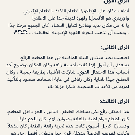
الراي الاول:
أنظف مكان على الإطلاق! الطعام اللذيذ والطعام الإثيوبي
والإريتري هو الأفضل! وقهوة لذيذة جدا على الاطلاق!
يا له من مكان لذيذ وهادئ لتناول العشاء. كان الجميع مرحبًا جدًا
، ويجب أن تذهب لتجربة القهوة الإثيوبية الحقيقية … 🥰🥰💕
الراي الثاني:
احتفلت بعيد ميلادي الليلة الماضية في هذا المطعم الرائع.
يسعدني أن أقول إنها كانت أمسية رائعة وكان المكان بوضوح أحد
أسباب هذا الاحتفال القوي. شاركت الأشياء بطريقة جميلة ، وكان
المطبخ جيدًا للغاية وكان رفاقي في غاية السعادة. سنعود بالتأكيد
لمزيد من الأحداث السعيدة. شكرا جزيلا لك
الراي الثالث:
هذا المكان رائع بكل بساطة. الطعام ، الناس ، الجو داخل المطعم.
كان للطعام قوام لطيف للغاية ومتوازن لهم. كان اللحم طريًا
وعصاريًا. كرجل آسيوي كانت هذه تجربة رائعة والطعام كان مذهلاً.
وكانت قهوتهم الخاصة مذهلة. قوي جدا وعطري. أفضل جزء هو