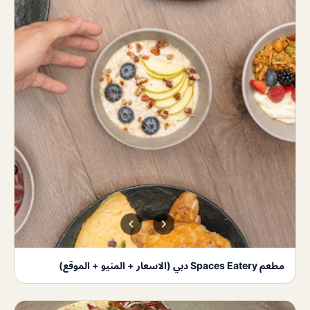
مطعم Spaces Eatery دبي (الاسعار + المنيو + الموقع)