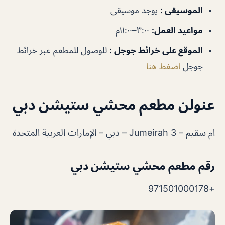
الموسيقى
:
يوجد موسيقى
مواعيد العمل
:
٣:٠٠–١١:٠٠م
الموقع على خرائط جوجل
:
للوصول للمطعم عبر خرائط
جوجل
اضغط هنا
عنولن مطعم محشي ستيشن دبي
ام سقيم – Jumeirah 3 – دبي – الإمارات العربية المتحدة
رقم مطعم محشي ستيشن دبي
+971501000178