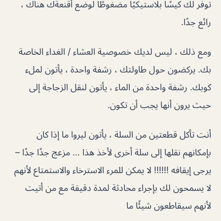
توفر لك كيسًا بلاستيكيًا مضغوطًا لوضع أقنعةك هناك ،
رائع جدًا.
ومع ذلك ، ليس لديك خصوصية العشاء / الغداء الخاصة
بك. يركضون حول طاولتك ، رشفة واحدة ، يأتون لملء
كوبك. رشفة واحدة من الماء ، يأتون لنقل الزجاجة إلى
حيث يرون أنها يجب أن تكون.
أنت تأكل قطعتين من السلة ، يأتون ليروا ما إذا كان
بإمكانهم نقلها إلى سلة أخرى لأخذ هذا … مزعج جدًا جدًا –
يرجى إيقافه !!!!!! لا يمكن للمرء الاسترخاء والاستمتاع لأنهم
لا يسمحون لك بإجراء محادثة لمدة دقيقة مع من أتيت
لأنهم سيقاطعون شيئًا ما