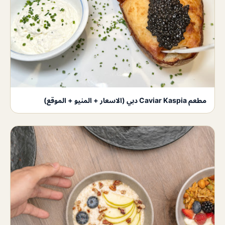
مطعم Caviar Kaspia دبي (الاسعار + المنيو + الموقع)