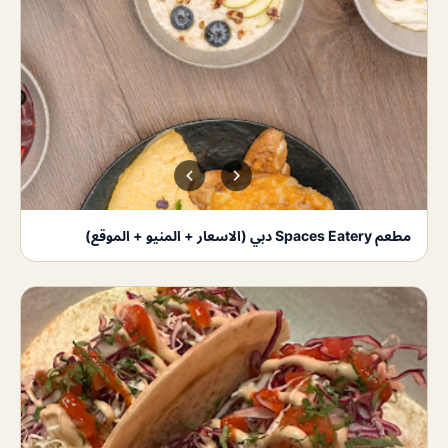
مطعم Spaces Eatery دبي (الاسعار + المنيو + الموقع)