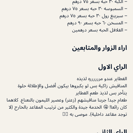
– الكبه ٣٠ حبه بسعر ٧٥ درهم
– السمبوسه ٣٠ حبه بسعر ٧٥ درهم
– سبرينغ رول ٣٠ حبه بسعر ٧٥ درهم
– المسخن ٦٠ حبه بسعر ٩٠ درهم
– الفلافل الحبه بسعر درهمين
اراء الزوار والمتابعين
الراي الاول
الفطاير عندو مرررررره لذيذه
المناقيش زاكية بس لو يكبروها بيكون أفضل والإطلالة حلوة
يتأخر بس لذيذ طعم الفطاير
طعام جيد! جربنا مناقيشهم (زعتر) وعصير الليمون بالنعناع. كلاهما
كان رائعا! 🤤 الخدمة جيدة والكثير من ترتيب المقاعد بالخارج (لا
توجد مقاعد داخلية). موصى به 👍🏻
الراي الثاني