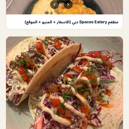
مطعم Spaces Eatery دبي (الاسعار + المنيو + الموقع)