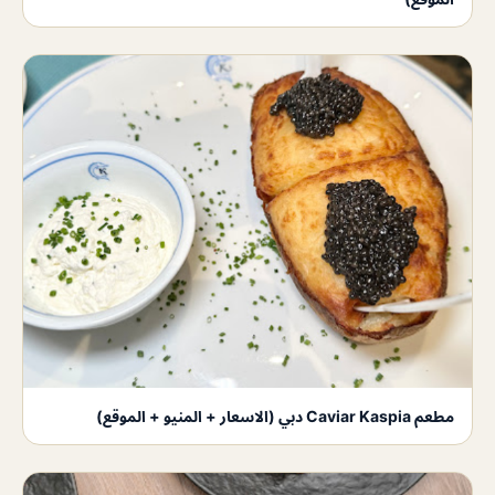
مطعم Caviar Kaspia دبي (الاسعار + المنيو + الموقع)