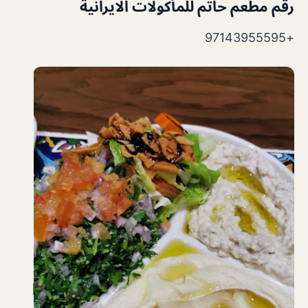
رقم
مطعم حاتم للمأكولات الايرانية
+97143955595