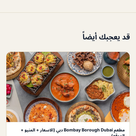
قد يعجبك أيضاً
مطعم Bombay Borough Dubai دبي (الاسعار + المنيو +
الموقع)