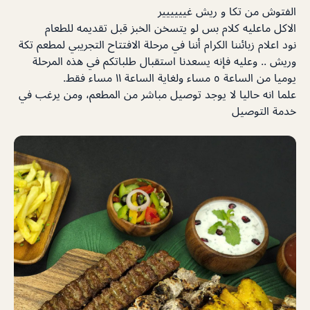
الفتوش من تكا و ريش غيييييير
الاكل ماعليه كلام بس لو يتسخن الخبز قبل تقديمه للطعام
نود اعلام زبائننا الكرام أننا في مرحلة الافتتاح التجريبي لمطعم تكة
وريش .. وعليه فإنه يسعدنا استقبال طلباتكم في هذه المرحلة
يوميا من الساعة ٥ مساء ولغاية الساعة ١١ مساء فقط.
علما انه حاليا لا يوجد توصيل مباشر من المطعم، ومن يرغب في
خدمة التوصيل