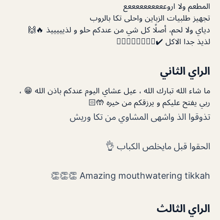
المطعم ولا اروععععععععععع
تجهيز طلبيات الزباين واحلى تكا بالروب
دياي ولا لحم، أصلًا كل شي من عندكم حلو و لذيييييذ 🔥🙌
لذيذ جدا الاكل ✔️👍🏻👍🏻👍🏻👍🏻
الراي الثاني
ما شاء الله تبارك الله ، عيل عشاي اليوم عندكم باذن الله 😁 ،
ربي يفتح عليكم و يرزقكم من خيره 🤲🏻
تذوقوا الذ واشهى المشاوي من تكا وريش
الحقوا قبل مايخلص الكباب 👌
Amazing mouthwatering tikkah 👏👏👏
الراي الثالث