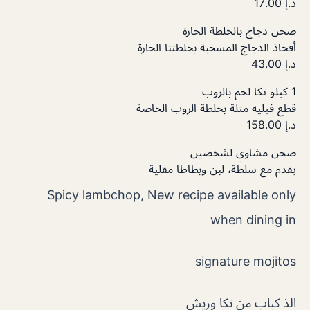
د.إ
17.00
صحن دﺟﺎج ﺑﺎﻟﺨﻠﻄﺔ اﻟﺤﺎرة
أﻓﺨﺎذ اﻟﺪﺟﺎج اﻟﻤﺴﺤﺒﺔ ﺑﺨﻠﻄﺘﻨﺎ اﻟﺤﺎرة
د.إ
43.00
1 كيلو ﺗﻜﺎ ﻟﺤﻢ ﺑﺎﻟﺮوب
قطع فيليه متلة بخلطة الروب الخاصة
د.إ
158.00
صحن مشاوي لشخصين
يقدم مع سلطة، لبن وبطاطا مقلية
Spicy lambchop, New recipe available only
when dining in
signature mojitos
الذ كباب من تكا وريش