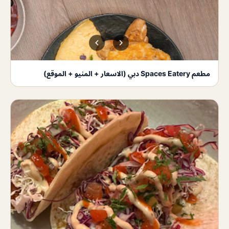
مطعم Spaces Eatery دبي (الاسعار + المنيو + الموقع)