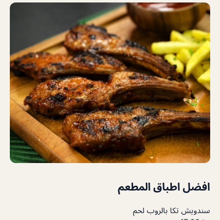
افضل اطباق المطعم
سندويش ﺗﻜﺎ ﺑﺎﻟﺮوب لحم