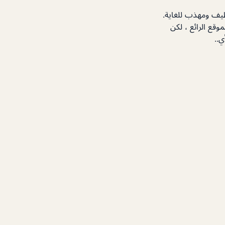
طيف ومهذب للغاية.
وقع الرائع ، لكن
..