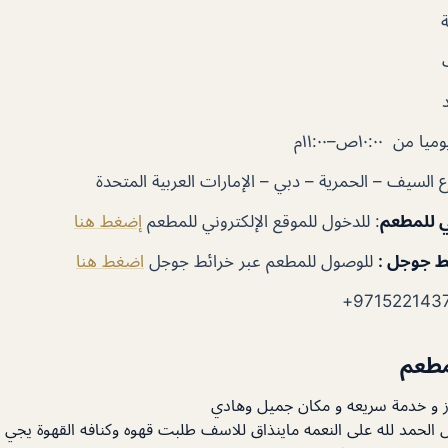
ا من ١٠:٠٠ص–١١:٠٠م
ي للمطعم
: للدخول للموقع الإلكتروني للمطعم
إضغط هنا
ط جوجل :
للوصول للمطعم عبر خرائط جوجل
اضغط هنا
مطعم
 و خدمة سريعه و مكان جميل وهادي
 الحمد لله على النعمه ماينذاق للاسف طلبت قهوه وكنافه القهوة يجي 