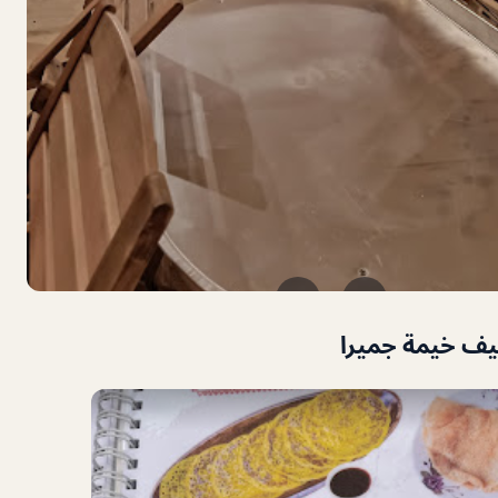
يف خيمة جميرا