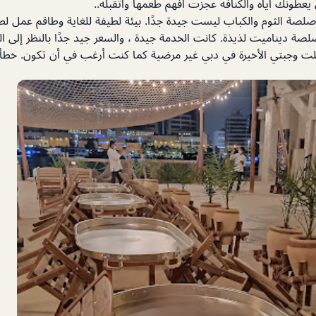
 يعطونك اياه والكنافه عجزت افهم طعمها واتقبله..
صلصة الثوم والكباب ليست جيدة جدًا. بيئة لطيفة للغاية وطاقم عمل ل
صة ديناميت لذيذة. كانت الخدمة جيدة ، والسعر جيد جدًا بالنظر إلى الم
لت وجبتي الأخيرة في دبي غير مرضية كما كنت أرغب في أن تكون. خطأي