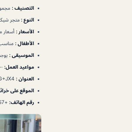
التصنيف
:
مجموع
النوع
:
متجر شيكو
الأسعار
:
أسعار 
الأطفال
:
مناسب 
الموسيقى
:
يوجد
مواعيد العمل
:
٨:٠٠ص
العنوان
:
8CQG+JX4 – ضاحية حلوان – إمارة الشارقةّ – الإمارات العربية المتحدة
الموقع على خرا
رقم الهاتف
:
+97165671557