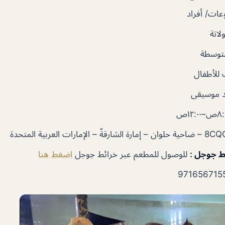
ات/ أفراد
لاتة
متوسطة
للأطفال
 موسيقى
–١٢:٠٠ص
ئط جوجل
:
للوصول للمطعم عبر خرائط جوجل
اضغط هنا