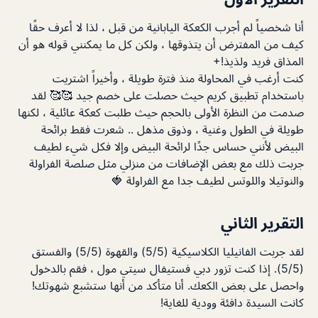
أنا شخصياً لم أجرب الكعكة اليابانية من قبل ، لذا لا أعرف حقًا
كيف من المفترض أن يتذوقها ، ولكن كل ما يمكنني قوله هو أن
المذاق فريد ولذيذ!+
كنت أرغب في المحاولة منذ فترة طويلة ، وأخيراً اشتريت
باستخدام تطبيق كريم حيث حصلت على خصم جيد 🥰🥰 لقد
صدمت من النظرة الأولى بالحجم حيث طلبت كعكة عائلية ، لكنها
طويلة في الطول وغنية ، وذوق مذهل .. شعرت فقط برائحة
البيض لأنني حساس جدًا لرائحة البيض وإلا فكل شيء لطيف
جربت ذلك مع بعض الإضافات من منزلي مثل صلصة الفراولة
والنوتيلا واللوتس لطيف جدا مع الفراولة 🍓
التقرير الثاني
لقد جربت الفانيليا الكلاسيكية (5/5) والقهوة (5/5) والفستق
(5/5). إذا كنت تزور دبي فستيفال سيتي مول ، فقم بالدخول
واحصل على بعض الكعك. أنا متأكد من أنها ستشبع شهوتك!
كانت السيدة دافئة وودية للغاية!