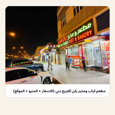
مطعم كباب ومخبز ركن الفريج دبي (الاسعار + المنيو + الموقع)