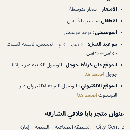
الأسعار
:
أسعار متوسطة
الأطفال
:
مناسب للأطفال
الموسيقى
:
يوجد موسيقى
مواعيد العمل
:
١٠:٠٠ص–١٠:٠٠م _ الخميس،الجمعة،السبت
١٠:٠٠ص–١٢:٠٠ص
الموقع على خرائط جوجل
:
للوصول للكافيه عبر خرائط
جوجل
اضغط هنا
الموقع الالكتروني :
للوصول للموقع الالكتروني عبر
الفيسبوك
اضغط هنا
عنوان متجر بابا فلافي الشارقة
City Centre – المنطقة الصناعية – النهضة – إمارة