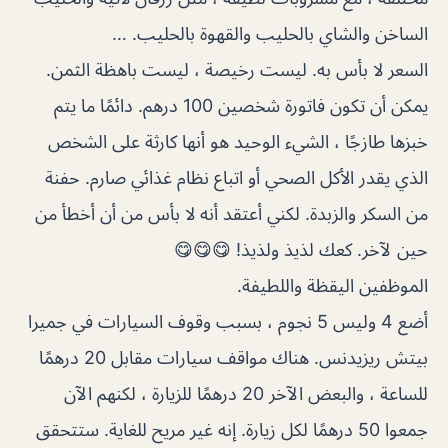
الساخن والشاي بالحليب والقهوة بالحليب. …
السعر لا بأس به. ليست رخيصة ، ليست باهظة الثمن.
يمكن أن تكون فاتورة شخصين 100 درهم. دائمًا ما يتم
خبزها طازجًا ، الشيء الوحيد هو أنها كارثة على الشخص
الذي يقدر الأكل الصحي أو اتباع نظام غذائي صارم. حفنة
من السكر والزبدة. لكني أعتقد أنه لا بأس من أن أخطأ من
حين لآخر. كعك لذيذ ولذيذ! 😋😋😋
الموظفين اليقظة واللطيفة.
أضع 4 وليس 5 نجوم ، بسبب وقوف السيارات في جميرا
بيتش ريزيدنس. هناك مواقف سيارات مقابل 20 درهمًا
للساعة ، والبعض الآخر 20 درهمًا للزيارة ، لكنهم الآن
جمعوا 50 درهمًا لكل زيارة. إنه غير مريح للغاية. ستتحقق