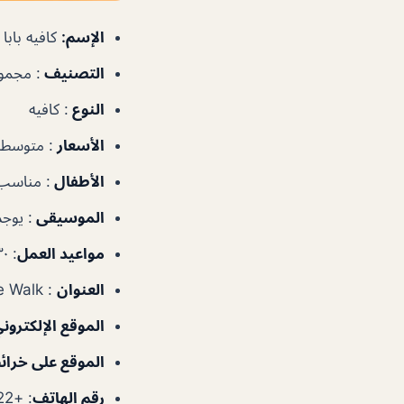
الإسم:
كافيه بابا روتي afe
التصنيف
: مجمو
النوع
: كافيه
الأسعار
: متوسطة
الأطفال
: مناسب
الموسيقى
: يوجد
مواعيد العمل
: ٨:٣٠ص–١:٠٠ص
العنوان
: Bahar 4 JBR – The Walk – دبي مارينا – دبي – الإمارات العربية المتحدة
الموقع الإلكترون
الموقع على خرا
رقم الهاتف
: +97144572822