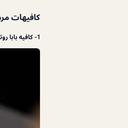
كافيهات مر
1- كافيه بابا روتي Pappa Roti Cafe أفضل كافيهات مردف سيتي سنتر دبي