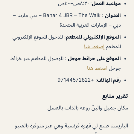
مواعيد العمل
: ٨:٣٠ص–١:٠٠ص
العنوان
: Bahar 4 JBR – The Walk – دبي مارينا –
دبي – الإمارات العربية المتحدة
الموقع الإلكتروني للمطعم
: للدخول للموقع الإلكتروني
للمطعم
إضغط هنا
الموقع على خرائط جوجل
: للوصول للمطعم عبر خرائط
جوجل
اضغط هنا
رقم الهاتف
: +97144572822
تقرير متابع
مكان جميل والبنّ روعه بالذات بالعسل
الباريستا صنع لي قهوة فرنسية وهي غير متوفرة بالمنيو