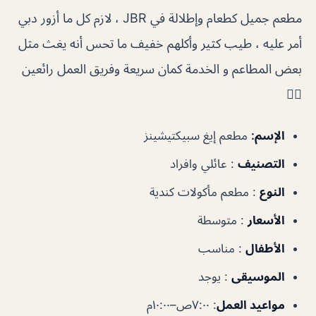
مطعم جميل كطعام وإطلالة في JBR ، لازم كل ما أزور دبي
أمر عليه ، طيب كثير وأكلهم خفيف ما تحس أنه يغث مثل
بعض المطاعم و الخدمة كمان سريعة وفريق العمل رائعين
👍🏻
الإسم:
مطعم إيغ سبيكتيشينز
التصنيف
: عائلي وافراد
النوع
: مطعم مأكولات كندية
الأسعار
: متوسطة
الأطفال
: مناسب
الموسيقى
: يوجد
مواعيد العمل
: ٧:٠٠ص–١٠:٠٠م