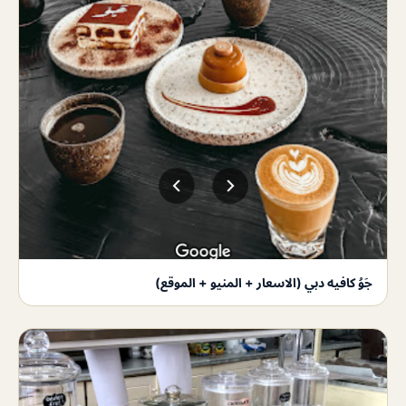
جَوُ كافيه دبي (الاسعار + المنيو + الموقع)