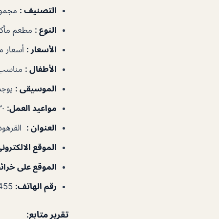
التصنيف
:
مجموع
النوع
:
مطعم مأكول
الأسعار
:
أسعار م
الأطفال
:
مناسب 
الموسيقى
:
يوجد
مواعيد العمل
:
١٢:٣٠–٤:٠٠م، ٧:٣٠–١١:٣٠م
العنوان
:
القرهود‎ – دبي – الإمارات العربية المتح
الموقع الالكترون
الموقع على خرا
رقم الهاتف
:
97147022455+
تقرير متابع: