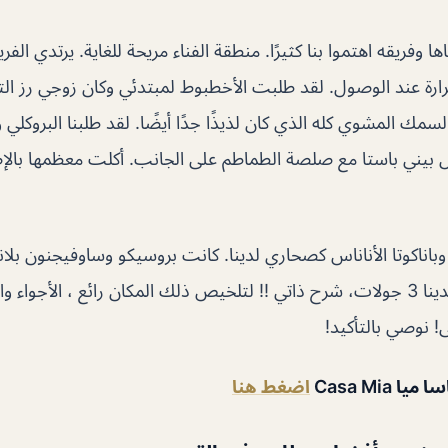
 وفريقه اهتموا بنا كثيرًا. منطقة الفناء مريحة للغاية. يرتدي الفريق
رة عند الوصول. لقد طلبت الأخطبوط لمبتدئي وكان زوجي رز التونة
سمك المشوي كله الذي كان لذيذًا جدًا أيضًا. لقد طلبنا البروكلي 
فال بيني باستا مع صلصة الطماطم على الجانب. أكلت معظمها بال
وباناكوتا الأناناس كصحاري لدينا. كانت بروسيكو وساوفيجنون بل
المفضلة لدينا. كان لدينا 3 جولات، شرح ذاتي !! لتلخيص ذلك المكان رائع ، الأجو
ى! نوصي بالتأكيد!
 Casa Mia
اضغط هنا