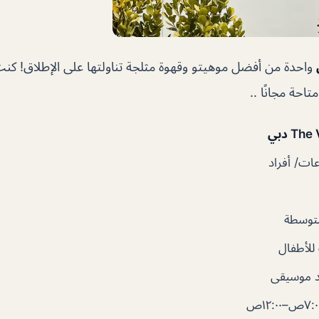
واحدة من أفضل موهيتو وقهوة مثلجة تناولتها على الإطلاق! كنت
احة مجانًا ..
ت/ أفراد
توسطة
لأطفال
 موسيقى