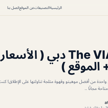
الرئيسية
التصنيفات
عن الموقع
اتصل بنا
The VIA cafe دبي ( الأسعا
 الموقع )
The VIA دبي واحدة من أفضل موهيتو وقهوة مثلجة تناولتها على الإطلاق! ك
احة مجانًا ..
a