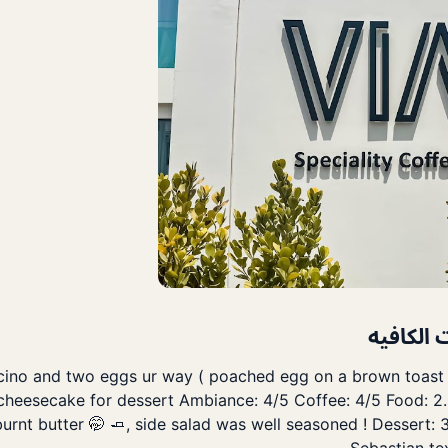
الكافيه
no and two eggs ur way ( poached egg on a brown toast &
cheesecake for dessert Ambiance: 4/5 Coffee: 4/5 Food: 2.
burnt butter 🤭 🧈, side salad was well seasoned ! Dessert: 