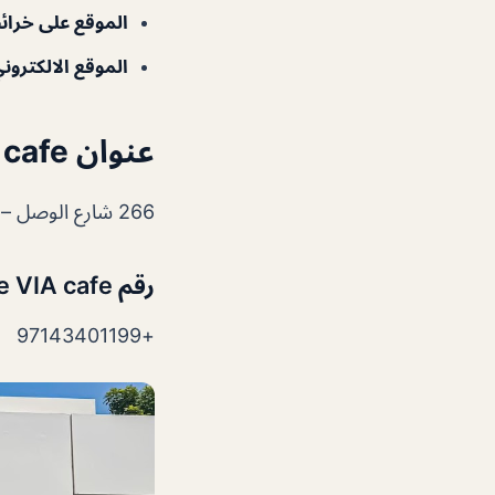
الموقع على خرا
الموقع الالكتروني
عنوان The VIA cafe دبي
266 شارع الوصل – جميرا – JumeirahJumeirah 1 – دبي – الإمارات العربية المتحدة
رقم The VIA cafe دبي
+97143401199