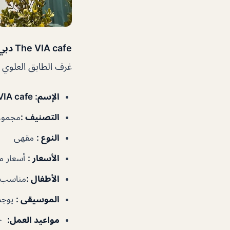
The VIA cafe دبي
غرف الطابق العلوي مت
الإسم
: The VIA cafe دبي
التصنيف
:
مجموعا
النوع
:
مقهى
الأسعار
:
أسعار م
الأطفال
:
مناسب ل
الموسيقى
:
يوجد
مواعيد العمل
:
٧:٠٠ص–١٢:٠٠ص