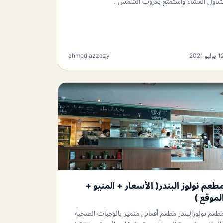
تناول العشاء واستمتع بغروب الشمس .
 يوليو 2021
ahmed azzazy
طعم نولوز البندر( الأسعار + المنيو +
لموقع )
طعم نولوزالبندر مطعم أفغاني متميز بالوجبات الصحية