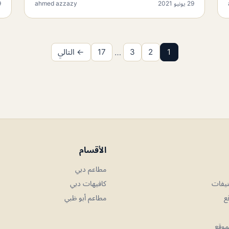
29 يونيو 2021
ahmed azzazy
29
1
2
3
…
17
← التالي
الأقسام
مطاعم دبي
نيفات
كافيهات دبي
ع
مطاعم أبو ظبي
موقع