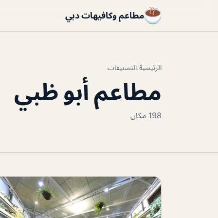
مطاعم وكافيهات دبي
الرئيسية
/
التصنيفات
مطاعم أبو ظبي
198 مكان