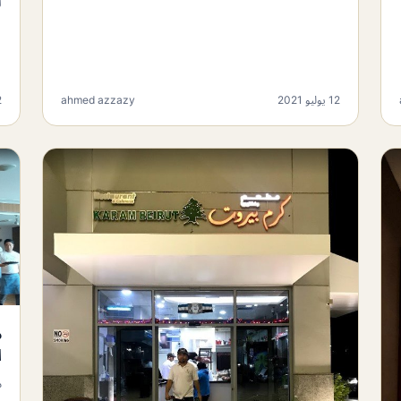
ل
12 يوليو 2021
ahmed azzazy
12
م
ا
م