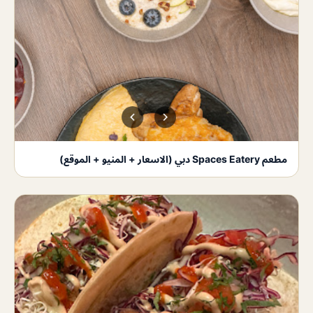
مطعم Spaces Eatery دبي (الاسعار + المنيو + الموقع)