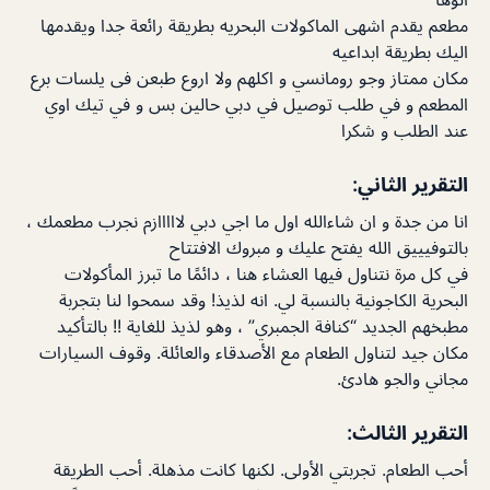
مطعم يقدم اشهى الماكولات البحريه بطريقة رائعة جدا ويقدمها
اليك بطريقة ابداعيه
مکان ممتاز وجو رومانسي و اکلهم ولا اروع طبعن فی يلسات برع
المطعم و في طلب توصيل في دبي حالين بس و في تيك اوي
عند الطلب و شكرا
التقرير الثاني:
انا من جدة و ان شاءالله اول ما اجي دبي لااااازم نجرب مطعمك ،
بالتوفيييق الله يفتح عليك و مبروك الافتتاح
في كل مرة نتناول فيها العشاء هنا ، دائمًا ما تبرز المأكولات
البحرية الكاجونية بالنسبة لي. انه لذيذ! وقد سمحوا لنا بتجربة
مطبخهم الجديد “كنافة الجمبري” ، وهو لذيذ للغاية !! بالتأكيد
مكان جيد لتناول الطعام مع الأصدقاء والعائلة. وقوف السيارات
مجاني والجو هادئ.
التقرير الثالث:
أحب الطعام. تجربتي الأولى. لكنها كانت مذهلة. أحب الطريقة