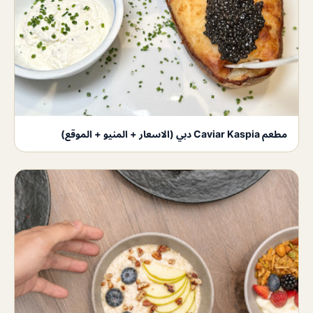
مطعم Caviar Kaspia دبي (الاسعار + المنيو + الموقع)