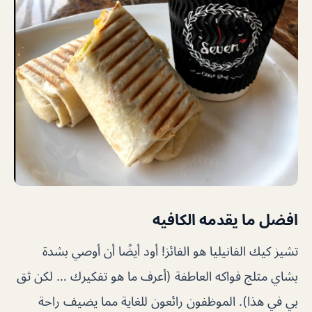
افضل ما يقدمه الكافيه
تشيز كيك الفانيليا هو الفائز! أود أيضًا أن أوصي بشدة
بشاي مثلج فواكه العاطفة (أعرف ما هو تفكيرك … لكن ثق
بي في هذا). الموظفون رائعون للغاية مما يضيف راحة