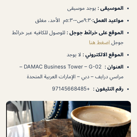
الموسيقى
:
يوجد موسيقى
مواعيد العمل
:
٩:٣٠ص–٥:٣٠م الأحد، مغلق
الموقع على خرائط جوجل
:
للوصول للكافيه عبر خرائط
جوجل
اضغط هنا
الموقع الالكتروني :
لا يوجد
العنوان :
DAMAC Business Tower – G-02 –
مراسي درايف – دبي – الإمارات العربية المتحدة
رقم التليفون :
+97145668485