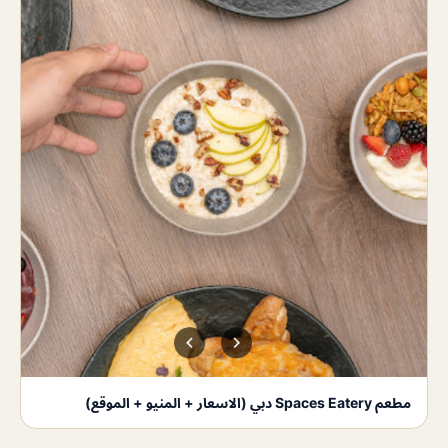
مطعم Spaces Eatery دبي (الاسعار + المنيو + الموقع)