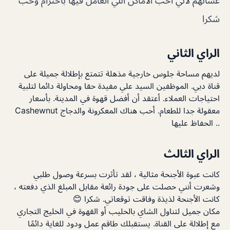
عشانهم لاني احب الاماكن اللي اتعامل فيها باحترام وحب
شكرا
الراي الثاني
لديهم مساحة جلوس خارجية مذهلة تتمتع بإطلالة جميلة على
قناة دبي. الموظفين السيد علي مفيدة حقا ومحاولة دائما لتلبية
احتياجات العملاء. أعتقد أن أفضل قهوة في المدينة. بأسعار
معقولة جدا للطعام. أحب هناك المعكرونة والدجاج Cashewnut
.. الحفاظ عليها
الراي الثالث
كانت عبوة الأجنحة مثالية ، لقد تأثرت بسرعة وصول طلبي
وشعرت أنني حصلت على جودة رائعة مقابل المبلغ الذي دفعته ،
كانت الأجنحة لذيذة وفاقت توقعاتي. شكرا 😊
مكان جميل لتناول الشاي بالحليب أو القهوة في الخليج التجاري
مع إطلالة على القناة. يستقبلك طاقم عمل ودود للغاية دائمًا