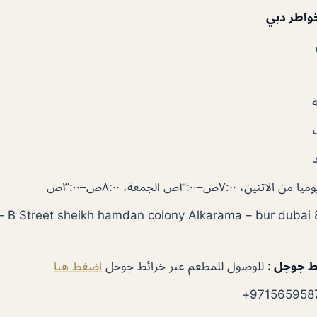
واطر دبي
من الاثنين، ٧:٠٠ص–٣:٠٠ص الجمعة، ٨:٠٠ص–٣:٠٠ص
1,2,3 8
ط جوجل :
للوصول للمطعم عبر خرائط جوجل
اضغط هنا