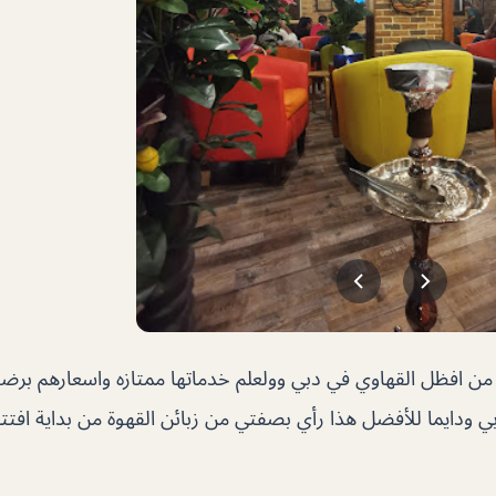
ن افظل القهاوي في دبي وولعلم خدماتها ممتازه واسعارهم برضوا 
ي ودايما للأفضل هذا رأي بصفتي من زبائن القهوة من بداية افتتا