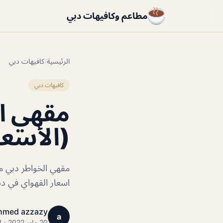
مطاعم وكافيهات دبي
الرئيسية
/
كافيهات دبي
كافيهات دبي
مقهي ال
(الأسعا
مقهي الخواطر دبي من
اسعار القهواي في دب
hmed azzazy
a
20 مايو 2022 · 1 دقائق قراءة