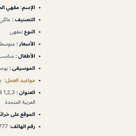
الإسم:
مقهي الخ
التصنيف :
عائلي
النوع :
مقهى
الأسعار :
متوسطة
الأطفال :
مناسب
الموسيقى :
يوجد
مواعيد العمل:
يوميا 
العنوان :
العربية المتحدة
الموقع على خرائ
رقم الهاتف:
971565958777+