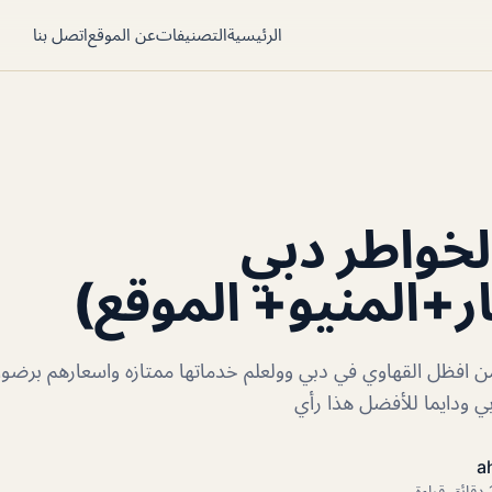
الرئيسية
التصنيفات
عن الموقع
اتصل بنا
خواطر دبي
ر+المنيو+ الموقع)
 افظل القهاوي في دبي وولعلم خدماتها ممتازه واسعارهم برضوا م
ي ودايما للأفضل هذا رأي
a