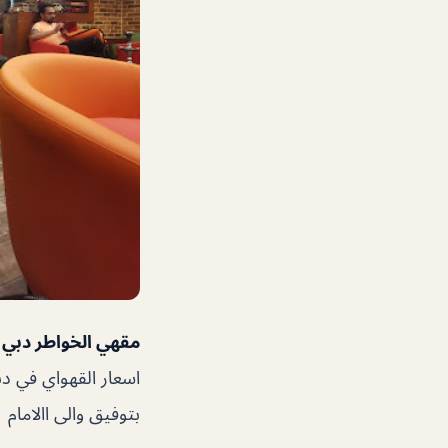
مقهي الخواطر دبي
م
اسعار القهواي في دب
بتوفيق والى االامام