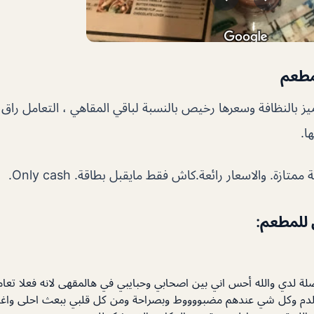
مطعم
ميز بالنظافة وسعرها رخيص بالنسبة لباقي المقاهي ، التعامل را
ا.
ازة. والاسعار رائعة.كاش فقط مايقبل بطاقة. Only cash.
 للمطعم:
لة لدي والله أحس اني بين اصحابي وحبايبي في هالمقهى لانه فعلا تع
الدم وكل شي عندهم مضبووووط وبصراحة ومن كل قلبي ببعث احلى واغل