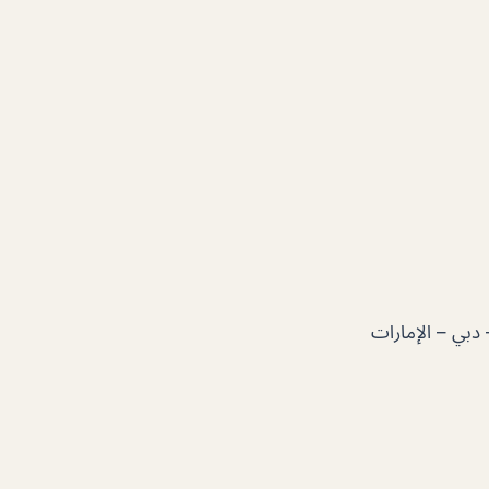
 B Street sheikh hamdan colony Alkarama – bur dubai – دبي – الإمارات