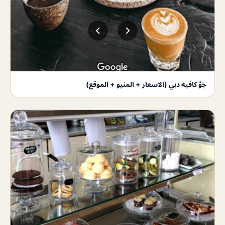
جَوُ كافيه دبي (الاسعار + المنيو + الموقع)