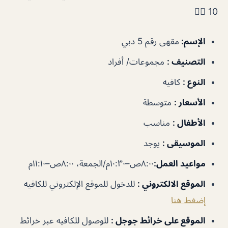
10 👌🏻
الإسم
:
مقهى رقم 5 دبي
التصنيف
:
مجموعات/ أفراد
النوع
:
كافيه
الأسعار
:
متوسطة
الأطفال
:
مناسب
الموسيقى
:
يوجد
مواعيد العمل
:
٨:٠٠ص–١٠:٣٠م/الجمعة، ٨:٠٠ص–١١:١٠م
الموقع الالكتروني
:
للدخول للموقع الإلكتروني للكافيه
إضغط هنا
الموقع على خرائط جوجل
:
للوصول للكافيه عبر خرائط